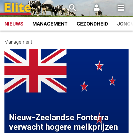
Spring
naar
inhoud
NIEUWS
MANAGEMENT
GEZONDHEID
JONG
Management
Nieuw-Zeelandse Fonterra
verwacht hogere melkprijzen