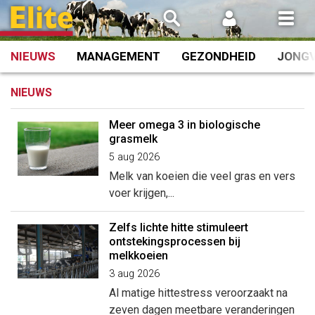
Spring
naar
inhoud
NIEUWS
MANAGEMENT
GEZONDHEID
JONG
NIEUWS
Meer omega 3 in biologische
grasmelk
5 aug 2026
Melk van koeien die veel gras en vers
voer krijgen,...
Zelfs lichte hitte stimuleert
ontstekingsprocessen bij
melkkoeien
3 aug 2026
Al matige hittestress veroorzaakt na
zeven dagen meetbare veranderingen