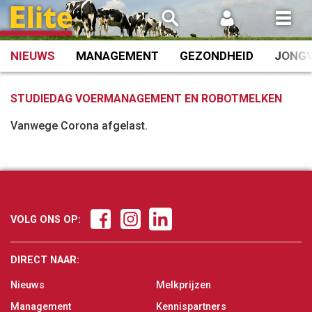
Spring
naar
inhoud
NIEUWS
MANAGEMENT
GEZONDHEID
JONG
STUDIEDAG VOERMANAGEMENT EN ROBOTMELKEN
Vanwege Corona afgelast.
VOLG ONS OP:
DIRECT NAAR:
Nieuws
Melkprijzen
Management
Kennispartners