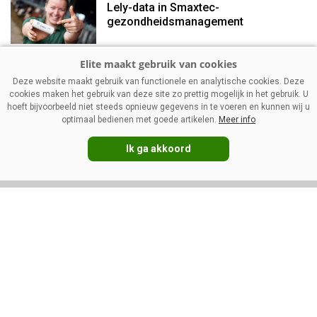
Lely-data in Smaxtec-
gezondheidsmanagement
Management
Deze website maakt gebruik van functionele en analytische cookies. Deze
Mager melkpoeder: stevigere
cookies maken het gebruik van deze site zo prettig mogelijk in het gebruik. U
prijzen ondanks vakantietijd
hoeft bijvoorbeeld niet steeds opnieuw gegevens in te voeren en kunnen wij u
optimaal bedienen met goede artikelen.
Meer info
Ik ga akkoord
VOLG ONS OP:
DIRECT NAAR:
Nieuws
Melkprijzen
Management
Kennispartners