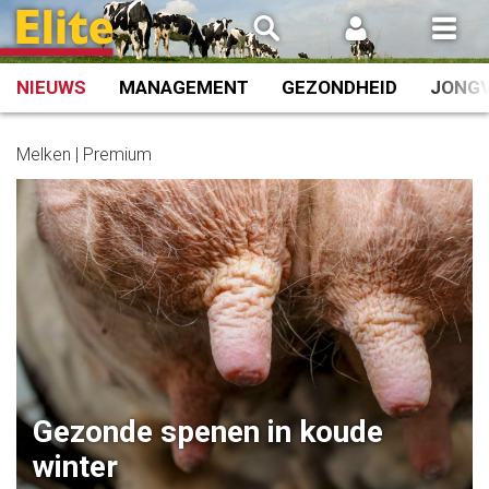
Spring
naar
inhoud
NIEUWS
MANAGEMENT
GEZONDHEID
JONG
Melken | Premium
Gezonde spenen in koude
winter