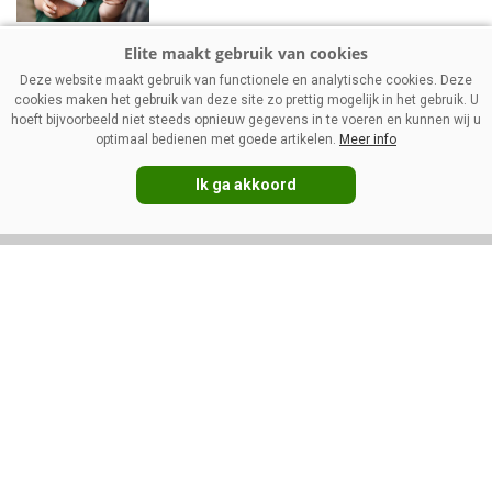
Management
Deze website maakt gebruik van functionele en analytische cookies. Deze
Mager melkpoeder: stevigere
cookies maken het gebruik van deze site zo prettig mogelijk in het gebruik. U
prijzen ondanks vakantietijd
hoeft bijvoorbeeld niet steeds opnieuw gegevens in te voeren en kunnen wij u
optimaal bedienen met goede artikelen.
Meer info
Ik ga akkoord
VOLG ONS OP:
DIRECT NAAR:
Nieuws
Melkprijzen
Management
Kennispartners
Gezondheid