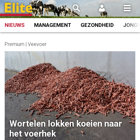
Spring
naar
inhoud
NIEUWS
MANAGEMENT
GEZONDHEID
JONG
Premium | Veevoer
Wortelen lokken koeien naar
het voerhek