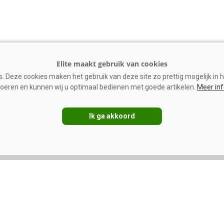
 Deze cookies maken het gebruik van deze site zo prettig mogelijk in h
oeren en kunnen wij u optimaal bedienen met goede artikelen.
Meer in
Ik ga akkoord
gement
Management
-data in Smaxtec-
Mager melkpoeder:
ondheidsmanagement
stevigere prijzen ondanks
vakantietijd