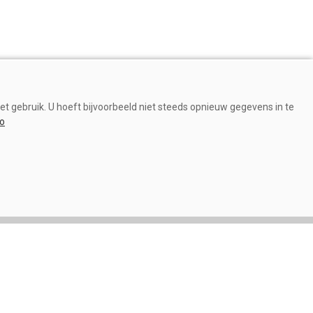
et gebruik. U hoeft bijvoorbeeld niet steeds opnieuw gegevens in te
fo
Gezondheid
Technologie mag basis van
transitiemanagement niet
verdringen