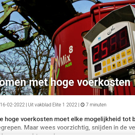
omen met hoge voerkosten
16-02-2022
| Uit vakblad Elite 1 2022 |
7 minuten
e hoge voerkosten moet elke mogelijkheid tot 
repen. Maar wees voorzichtig, snijden in de v