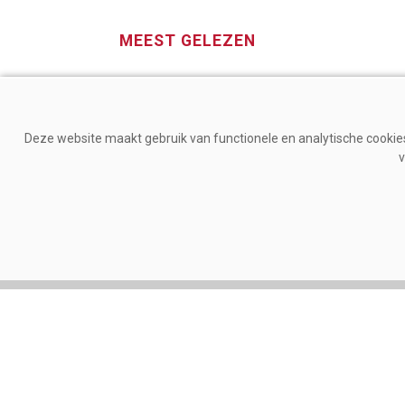
MEEST GELEZEN
Deze website maakt gebruik van functionele en analytische cookies.
v
Gezondheid
Mana
Zelfs lichte hitte stimuleert
Lely
ontstekingsprocessen bij
gez
melkkoeien