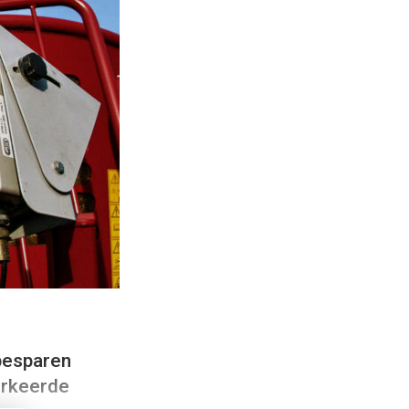
besparen
erkeerde