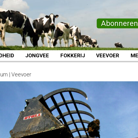
Abonnere
DHEID
JONGVEE
FOKKERIJ
VEEVOER
ME
ium | Veevoer