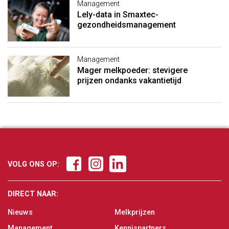
Management
Lely-data in Smaxtec-
gezondheidsmanagement
Management
Mager melkpoeder: stevigere
prijzen ondanks vakantietijd
VOLG ONS OP:
DIRECT NAAR:
Nieuws
Melkprijzen
Management
Kennispartners