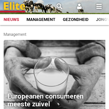
Spring
naar
inhoud
NIEUWS
MANAGEMENT
GEZONDHEID
JONG
Management
Europeanen consumeren
meeste zuivel