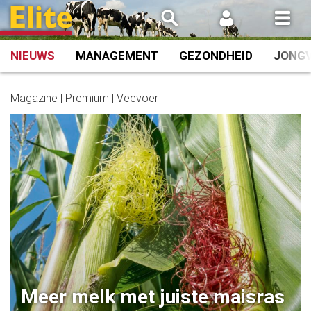
Spring
naar
inhoud
NIEUWS
MANAGEMENT
GEZONDHEID
JONG
Magazine | Premium | Veevoer
Meer melk met juiste maisras