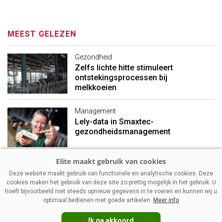
MEEST GELEZEN
Gezondheid
Zelfs lichte hitte stimuleert
ontstekingsprocessen bij
melkkoeien
Management
Lely-data in Smaxtec-
gezondheidsmanagement
Management
Deze website maakt gebruik van functionele en analytische cookies. Deze
Mager melkpoeder: stevigere
cookies maken het gebruik van deze site zo prettig mogelijk in het gebruik. U
prijzen ondanks vakantietijd
hoeft bijvoorbeeld niet steeds opnieuw gegevens in te voeren en kunnen wij u
optimaal bedienen met goede artikelen.
Meer info
Ik ga akkoord