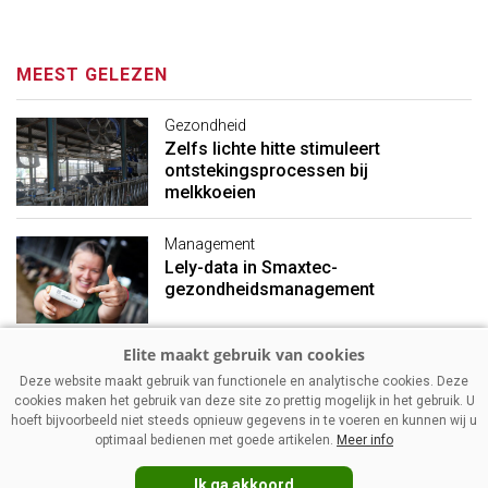
MEEST GELEZEN
Gezondheid
Zelfs lichte hitte stimuleert
ontstekingsprocessen bij
melkkoeien
Management
Lely-data in Smaxtec-
gezondheidsmanagement
Management
Deze website maakt gebruik van functionele en analytische cookies. Deze
Mager melkpoeder: stevigere
cookies maken het gebruik van deze site zo prettig mogelijk in het gebruik. U
prijzen ondanks vakantietijd
hoeft bijvoorbeeld niet steeds opnieuw gegevens in te voeren en kunnen wij u
optimaal bedienen met goede artikelen.
Meer info
Ik ga akkoord