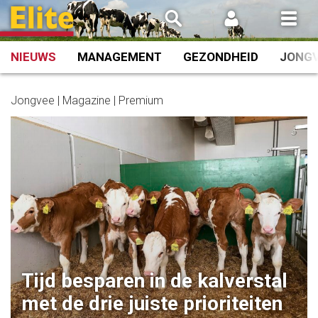
Spring
naar
inhoud
NIEUWS
MANAGEMENT
GEZONDHEID
JONG
Jongvee | Magazine | Premium
Tijd besparen in de kalverstal
met de drie juiste prioriteiten