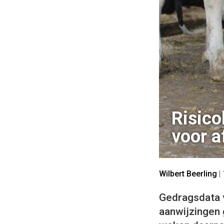
Risico
voor a
Wilbert Beerling
|
Gedragsdata v
aanwijzingen 