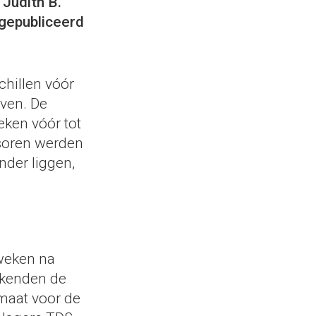
 Judith B.
gepubliceerd
chillen vóór
lven. De
ken vóór tot
soren werden
der liggen,
weken na
ekenden de
maat voor de