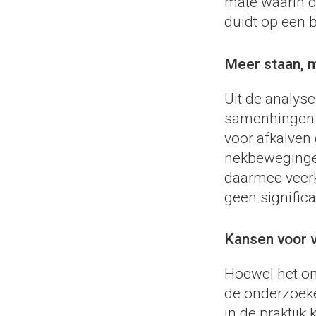
mate waarin d
duidt op een b
Meer staan, 
Uit de analys
samenhingen m
voor afkalven
nekbeweginge
daarmee veerkr
geen signific
Kansen voor v
Hoewel het ond
de onderzoek
in de praktijk