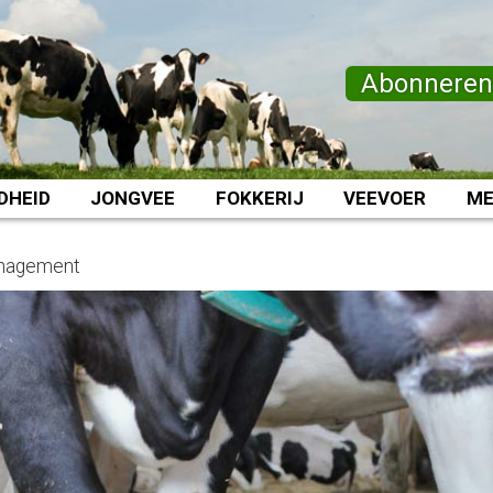
Abonnere
DHEID
JONGVEE
FOKKERIJ
VEEVOER
ME
anagement