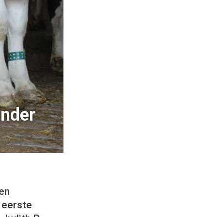
inder
en
 eerste