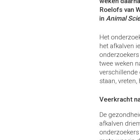
weken daarna.
Roelofs van 
in
Animal Sci
Het onderzoek
het afkalven i
onderzoekers 
twee weken na
verschillende
staan, vreten,
Veerkracht na
De gezondheid
afkalven drie
onderzoekers 