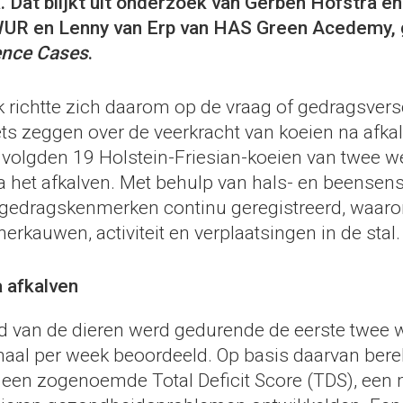
 Dat blijkt uit onderzoek van Gerben Hofstra en
WUR en Lenny van Erp van HAS Green Acedemy, 
ence Cases
.
 richtte zich daarom op de vraag of gedragsvers
ets zeggen over de veerkracht van koeien na afka
volgden 19 Holstein-Friesian-koeien van twee we
 het afkalven. Met behulp van hals- en beensen
 gedragskenmerken continu geregistreerd, waaron
 herkauwen, activiteit en verplaatsingen in de stal.
 afkalven
 van de dieren werd gedurende de eerste twee 
maal per week beoordeeld. Op basis daarvan ber
een zogenoemde Total Deficit Score (TDS), een 