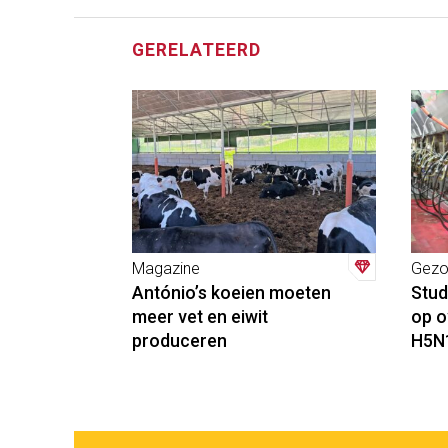
GERELATEERD
Magazine
Gezo
António’s koeien moeten
Stud
meer vet en eiwit
op o
produceren
H5N1