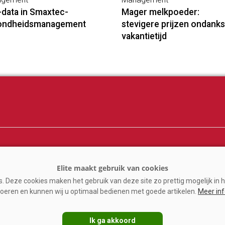
-data in Smaxtec-
Mager melkpoeder:
ondheidsmanagement
stevigere prijzen ondanks
vakantietijd
ij
Melkprijzen
er
Kennispartners
 Deze cookies maken het gebruik van deze site zo prettig mogelijk in h
n
oeren en kunnen wij u optimaal bedienen met goede artikelen.
Meer in
ine
Ik ga akkoord