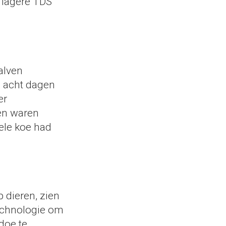
 lagere TDS
alven
e acht dagen
er
en waren
ele koe had
 dieren, zien
echnologie om
idoe te