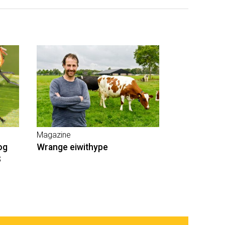
Magazine
og
Wrange eiwithype
S