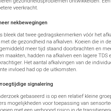
ieren gezondheidsproblemen ontwikkelden. Een
etere veerkracht.
meer nekbewegingen
es bleek dat twee gedragskenmerken vóór het afk
et de gezondheid na afkalven. Koeien die in d
 gemiddeld meer tijd staand doorbrachten en me
n maakten, hadden na afkalven een lagere TDS 
achtiger. Het aantal afkalvingen van de individu
ante invloed had op de uitkomsten.
roegtijdige signalering
erzoek gebaseerd is op een relatief kleine groep
ers mogelijkheden voor toepassing van sensort
 koeien met een verhoogd risico in de transitieper