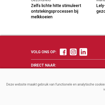
Zelfs lichte hitte stimuleert
Lely
ontstekingsprocessen bij
gez
melkkoeien
VOLG ONS OP:
DIRECT NAAR:
Nieuws
Fokker
Management
Veevo
Deze website maakt gebruik van functionele en analytische cookies.
Gezondheid
Melke
v
Jongvee
Magaz