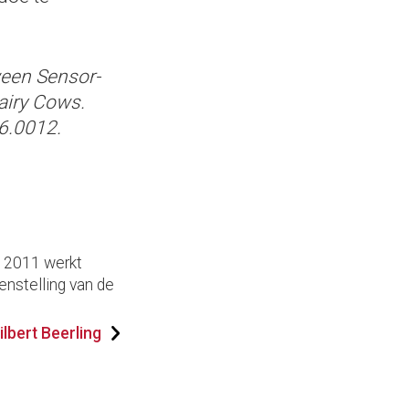
ween Sensor-
airy Cows.
6.0012.
s 2011 werkt
enstelling van de
lbert Beerling