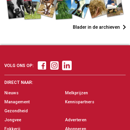
Blader in de archieven
VOLG ONS OP:
DIRECT NAAR:
Nieuws
Melkprijzen
Management
Kennispartners
Gezondheid
Jongvee
Adverteren
Fokkerij
Abonneren