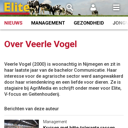
Spring
naar
inhoud
NIEUWS
MANAGEMENT
GEZONDHEID
JONG
Over Veerle Vogel
Veerle Vogel (2000) is woonachtig in Nijmegen en zit in
haar laatste jaar van de bachelor Communicatie. Haar
interesse voor de agrarische sector werd aangewakkerd
door haar vriendenkring en een liefde voor dieren. Ze is
stagiaire bij AgriMedia en schrijft onder meer voor Elite,
V-focus en Geitenhouderij.
Berichten van deze auteur
Management
Kruisen met hitte-tolerante rassen