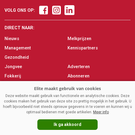
VOLG ONS OP:
DIRECT NAAR:
Nieuws
Melkprijzen
Management
Kennispartners
Gezondheid
Jongvee
Adverteren
Fokkerij
Abonneren
Veevoer
Over ons
Melken
Contact
Deze website maakt gebruik van functionele en analytische cookies. Deze
cookies maken het gebruik van deze site zo prettig mogelijk in het gebruik. U
Magazine
hoeft bijvoorbeeld niet steeds opnieuw gegevens in te voeren en kunnen wij u
optimaal bedienen met goede artikelen.
Meer info
Ik ga akkoord
VAKBLADELITE.NL
|
DISCLAIMER
|
PRIVACY
|
AGRIMEDIA