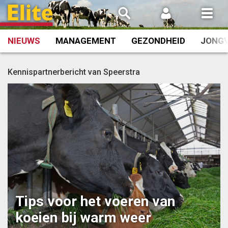
Spring
naar
inhoud
NIEUWS
MANAGEMENT
GEZONDHEID
JONG
Kennispartnerbericht van Speerstra
Tips voor het voeren van
koeien bij warm weer