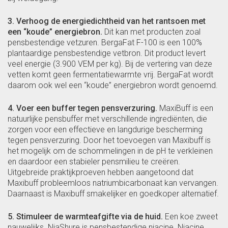
3. Verhoog de energiedichtheid van het rantsoen met
een “koude” energiebron.
Dit kan met producten zoal
pensbestendige vetzuren. BergaFat F-100 is een 100%
plantaardige pensbestendige vetbron. Dit product levert
veel energie (3.900 VEM per kg). Bij de vertering van deze
vetten komt geen fermentatiewarmte vrij. BergaFat wordt
daarom ook wel een “koude” energiebron wordt genoemd.
4. Voer een buffer tegen pensverzuring.
MaxiBuff is een
natuurlijke pensbuffer met verschillende ingrediënten, die
zorgen voor een effectieve en langdurige bescherming
tegen pensverzuring. Door het toevoegen van Maxibuff is
het mogelijk om de schommelingen in de pH te verkleinen
en daardoor een stabieler pensmilieu te creëren.
Uitgebreide praktijkproeven hebben aangetoond dat
Maxibuff probleemloos natriumbicarbonaat kan vervangen.
Daarnaast is Maxibuff smakelijker en goedkoper alternatief.
5. Stimuleer de warmteafgifte via de huid.
Een koe zweet
nauwelijks. NiaShure is pensbestendige niacine. Niacine