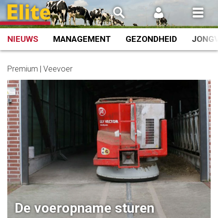
Spring
naar
inhoud
NIEUWS
MANAGEMENT
GEZONDHEID
JONG
Premium | Veevoer
De voeropname sturen