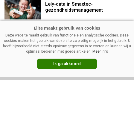
Lely-data in Smaxtec-
gezondheidsmanagement
Management
Deze website maakt gebruik van functionele en analytische cookies. Deze
Mager melkpoeder: stevigere
cookies maken het gebruik van deze site zo prettig mogelijk in het gebruik. U
prijzen ondanks vakantietijd
hoeft bijvoorbeeld niet steeds opnieuw gegevens in te voeren en kunnen wij u
optimaal bedienen met goede artikelen.
Meer info
Ik ga akkoord
VOLG ONS OP:
DIRECT NAAR:
Nieuws
Melkprijzen
Management
Kennispartners