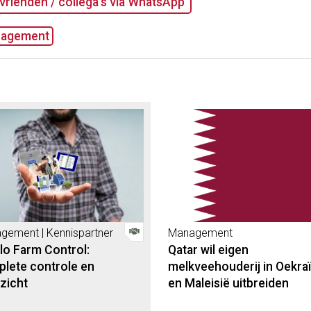
vrienden / collega's via WhatsApp
agement
gement | Kennispartner
Management
lo Farm Control:
Qatar wil eigen
lete controle en
melkveehouderij in Oekra
zicht
en Maleisië uitbreiden