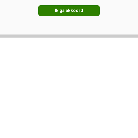
Ik ga akkoord
gement
Management
-data in Smaxtec-
Mager melkpoeder:
ondheidsmanagement
stevigere prijzen ondanks
vakantietijd
ij
Melkprijzen
er
Kennispartners
n