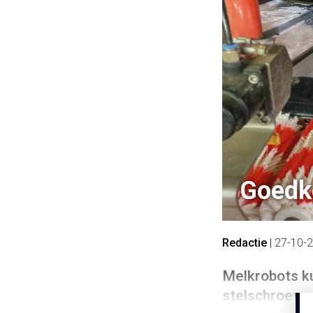
Goedk
Redactie
|
27-10-
Melkrobots ku
stelschroeven