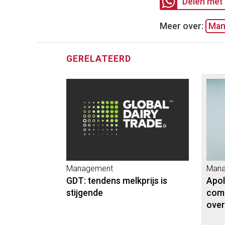
Delen met 
Meer over:
Man
GERELATEERD
Management
Mana
GDT: tendens melkprijs is
Apol
stijgende
comp
over