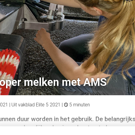
oper melken met AMS
2021
| Uit vakblad Elite 5 2021 |
5 minuten
nnen duur worden in het gebruik. De belangrijk
 om op dagelijkse basis op kosten te besparen.