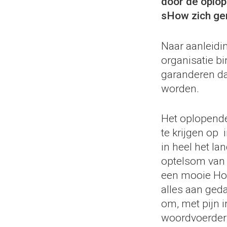
door de oplop
sHow zich gen
Naar aanleidi
organisatie b
garanderen da
worden.
Het oplopende
te krijgen op 
in heel het l
optelsom van 
een mooie Hol
alles aan ged
om, met pijn i
woordvoerder 