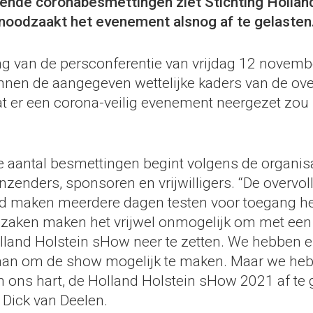
ende coronabesmettingen ziet Stichting Hollan
oodzaakt het evenement alsnog af te gelasten
ng van de persconferentie van vrijdag 12 novemb
innen de aangegeven wettelijke kaders van de ov
t er een corona-veilig evenement neergezet zou
 aantal besmettingen begint volgens de organisa
inzenders, sponsoren en vrijwilligers. “De overvoll
and maken meerdere dagen testen voor toegang hee
zaken maken het vrijwel onmogelijk om met een 
land Holstein sHow neer te zetten. We hebben er
aan om de show mogelijk te maken. Maar we he
n ons hart, de Holland Holstein sHow 2021 af te g
Dick van Deelen.