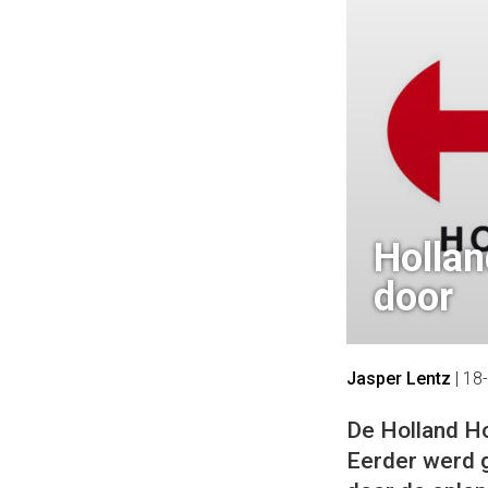
Hollan
door
Jasper Lentz
|
18
De Holland Ho
Eerder werd 