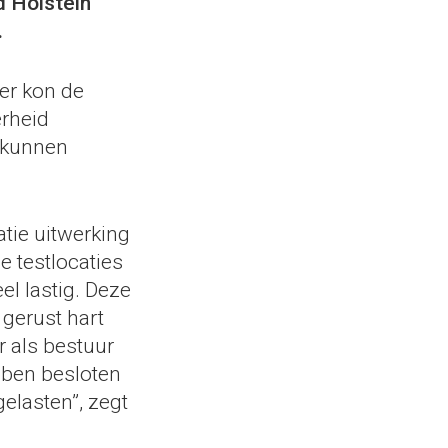
d Holstein
.
er kon de
erheid
 kunnen
tie uitwerking
e testlocaties
l lastig. Deze
gerust hart
 als bestuur
bben besloten
elasten”, zegt