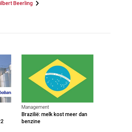
lbert Beerling
Management
Brazilië: melk kost meer dan
22
benzine