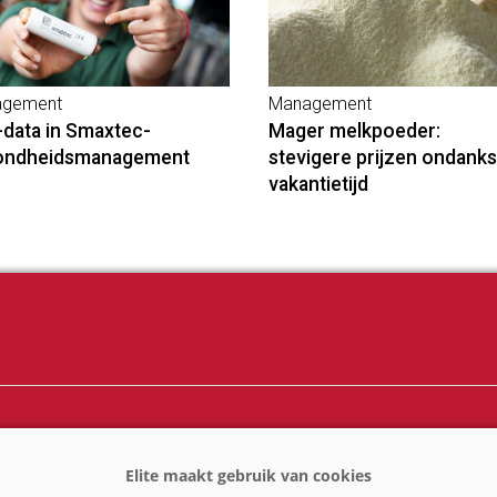
gement
Management
-data in Smaxtec-
Mager melkpoeder:
ondheidsmanagement
stevigere prijzen ondanks
vakantietijd
ij
Melkprijzen
er
Kennispartners