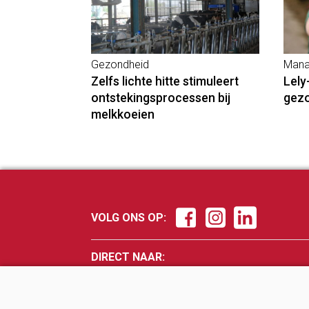
Gezondheid
Mana
Zelfs lichte hitte stimuleert
Lely
ontstekingsprocessen bij
gez
melkkoeien
VOLG ONS OP:
DIRECT NAAR:
Nieuws
Fokker
Management
Veevo