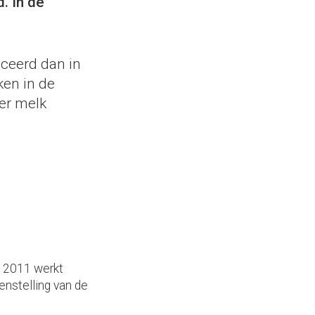
. In de
uceerd dan in
ken in de
er melk
s 2011 werkt
enstelling van de