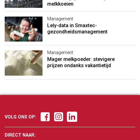
melkkoeien
Management
Lely-data in Smaxtec-
gezondheidsmanagement
Management
Mager melkpoeder: stevigere
prijzen ondanks vakantietijd
VOLG ONS OP:
DIRECT NAAR: