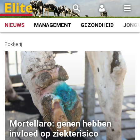
Spring
naar
inhoud
NIEUWS
MANAGEMENT
GEZONDHEID
JONG
Fokkerij
Mortellaro: genen hebben
invloed op ziekterisico