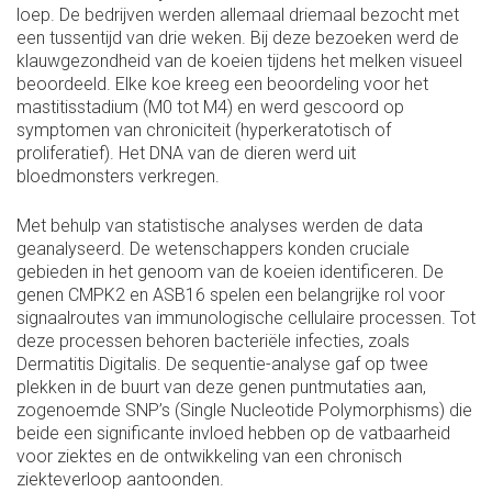
loep. De bedrijven werden allemaal driemaal bezocht met
een tussentijd van drie weken. Bij deze bezoeken werd de
klauwgezondheid van de koeien tijdens het melken visueel
beoordeeld. Elke koe kreeg een beoordeling voor het
mastitisstadium (M0 tot M4) en werd gescoord op
symptomen van chroniciteit (hyperkeratotisch of
proliferatief). Het DNA van de dieren werd uit
bloedmonsters verkregen.
Met behulp van statistische analyses werden de data
geanalyseerd. De wetenschappers konden cruciale
gebieden in het genoom van de koeien identificeren. De
genen CMPK2 en ASB16 spelen een belangrijke rol voor
signaalroutes van immunologische cellulaire processen. Tot
deze processen behoren bacteriële infecties, zoals
Dermatitis Digitalis. De sequentie-analyse gaf op twee
plekken in de buurt van deze genen puntmutaties aan,
zogenoemde SNP’s (Single Nucleotide Polymorphisms) die
beide een significante invloed hebben op de vatbaarheid
voor ziektes en de ontwikkeling van een chronisch
ziekteverloop aantoonden.