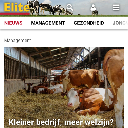
Spring
naar
inhoud
NIEUWS
MANAGEMENT
GEZONDHEID
JONG
Management
Kleiner bedrijf, meer welzijn?