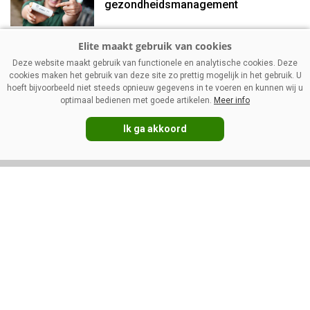
gezondheidsmanagement
Management
Deze website maakt gebruik van functionele en analytische cookies. Deze
Mager melkpoeder: stevigere
cookies maken het gebruik van deze site zo prettig mogelijk in het gebruik. U
prijzen ondanks vakantietijd
hoeft bijvoorbeeld niet steeds opnieuw gegevens in te voeren en kunnen wij u
optimaal bedienen met goede artikelen.
Meer info
Ik ga akkoord
VOLG ONS OP:
DIRECT NAAR:
Nieuws
Melkprijzen
Management
Kennispartners
Gezondheid