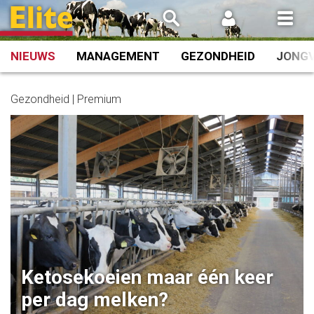
Spring
naar
inhoud
NIEUWS
MANAGEMENT
GEZONDHEID
JONG
Gezondheid | Premium
Ketosekoeien maar één keer
per dag melken?