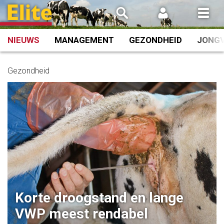
Spring
naar
inhoud
NIEUWS
MANAGEMENT
GEZONDHEID
JONG
Gezondheid
Korte droogstand en lange
VWP meest rendabel