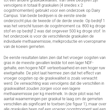
tot een andere graskuilkwaliteit. Van twee bedrijven zijn
vervolgens in totaal 8 graskuilen (4 snedes x 2
oogstmomenten) gebruikt voor een onderzoek op Dairy
Campus. Van beide bedrijven is de eerste snede
onderzocht plus de tweede of de derde snede. Op bedrijf 1
was het verschil tussen de oogstmoment ca. 800 kg droge
stof en op bedrijf 2 was dat ongeveer 500 kg droge stof. In
het onderzoek is voor de verschillende graskuilen de
individuele methaanemissie, melkproductie en voeropname
van de koeien gemeten.
De eerste resultaten laten zien dat het vroeger oogsten van
gras in de meeste gevallen leidde tot een lager NDF-
gehalte, een hogere NDF verteerbaarheid en een hoger ruw
eiwitgehalte. De pilot laat hiermee zien dat het effect van
vroeger oogsten op de graskwaliteit is zoals verwacht
werd. De verwachting was vervolgens dat die verschillen in
graskwaliteit zouden zorgen voor een lagere
methaanemissie per kg meetmelk. In deze pilot was het
aantal waarnemingen per graskuil te laag om de gemeten
verschillen als significant te toetsen (zie figuur 1), maar over
alle graskuilen heen gaf een vroeger oogstmoment wel een