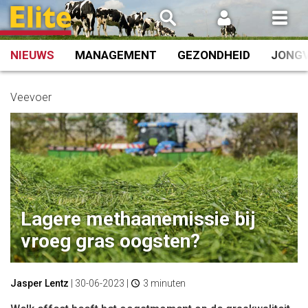
Spring
naar
inhoud
NIEUWS
MANAGEMENT
GEZONDHEID
JONG
Veevoer
Lagere methaanemissie bij
vroeg gras oogsten?
Jasper Lentz
|
30-06-2023
|
3 minuten