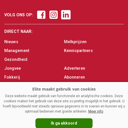
VOLG ONS OP:
DIRECT NAAR:
Nieuws
Melkprijzen
Management
Kennispartners
Gezondheid
Jongvee
Adverteren
Fokkerij
Abonneren
Veevoer
Over ons
Melken
Contact
Deze website maakt gebruik van functionele en analytische cookies. Deze
cookies maken het gebruik van deze site zo prettig mogelijk in het gebruik. U
Magazine
hoeft bijvoorbeeld niet steeds opnieuw gegevens in te voeren en kunnen wij u
optimaal bedienen met goede artikelen.
Meer info
Ik ga akkoord
VAKBLADELITE.NL
|
DISCLAIMER
|
PRIVACY
|
AGRIMEDIA