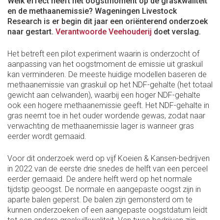
Welk effect heeft het oogstmoment op de graskwaliteit
en de methaanemissie? Wageningen Livestock
Research is er begin dit jaar een oriënterend onderzoek
naar gestart.
Verantwoorde Veehouderij
doet verslag.
Het betreft een pilot experiment waarin is onderzocht of
aanpassing van het oogstmoment de emissie uit graskuil
kan verminderen. De meeste huidige modellen baseren de
methaanemissie van graskuil op het NDF-gehalte (het totaal
gewicht aan celwanden), waarbij een hoger NDF-gehalte
ook een hogere methaanemissie geeft. Het NDF-gehalte in
gras neemt toe in het ouder wordende gewas, zodat naar
verwachting de methaanemissie lager is wanneer gras
eerder wordt gemaaid.
Voor dit onderzoek werd op vijf Koeien & Kansen-bedrijven
in 2022 van de eerste drie snedes de helft van een perceel
eerder gemaaid. De andere helft werd op het normale
tijdstip geoogst. De normale en aangepaste oogst zijn in
aparte balen geperst. De balen zijn gemonsterd om te
kunnen onderzoeken of een aangepaste oogstdatum leidt