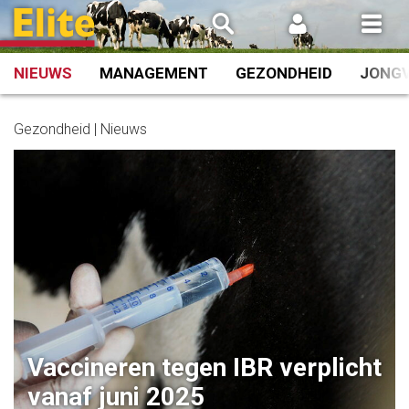
Spring
naar
inhoud
NIEUWS
MANAGEMENT
GEZONDHEID
JONG
Gezondheid | Nieuws
Vaccineren tegen IBR verplicht
vanaf juni 2025