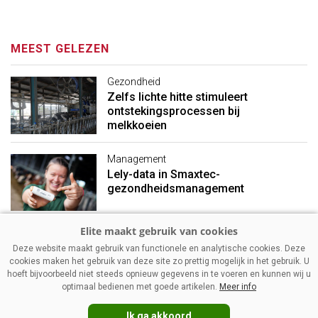
MEEST GELEZEN
Gezondheid
Zelfs lichte hitte stimuleert
ontstekingsprocessen bij
melkkoeien
Management
Lely-data in Smaxtec-
gezondheidsmanagement
Management
Deze website maakt gebruik van functionele en analytische cookies. Deze
Mager melkpoeder: stevigere
cookies maken het gebruik van deze site zo prettig mogelijk in het gebruik. U
prijzen ondanks vakantietijd
hoeft bijvoorbeeld niet steeds opnieuw gegevens in te voeren en kunnen wij u
optimaal bedienen met goede artikelen.
Meer info
Ik ga akkoord