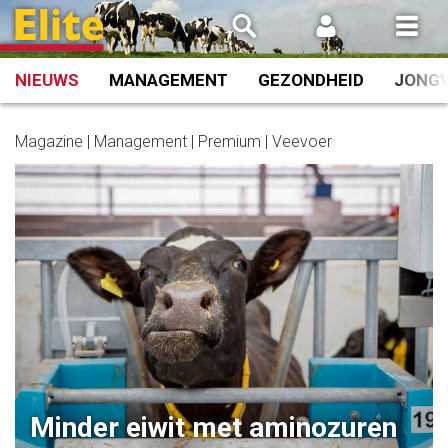
Spring
naar
inhoud
NIEUWS
MANAGEMENT
GEZONDHEID
JONG
Magazine | Management | Premium | Veevoer
Minder eiwit met aminozuren