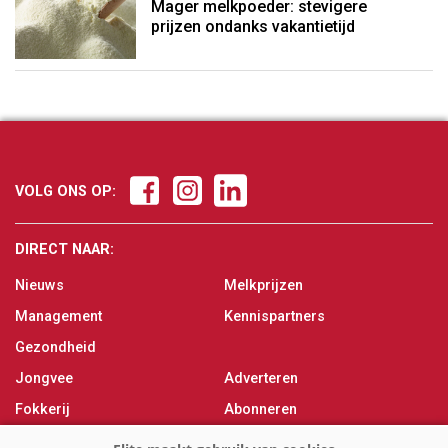
Mager melkpoeder: stevigere
prijzen ondanks vakantietijd
VOLG ONS OP:
DIRECT NAAR:
Nieuws
Melkprijzen
Management
Kennispartners
Gezondheid
Jongvee
Adverteren
Fokkerij
Abonneren
Veevoer
Over ons