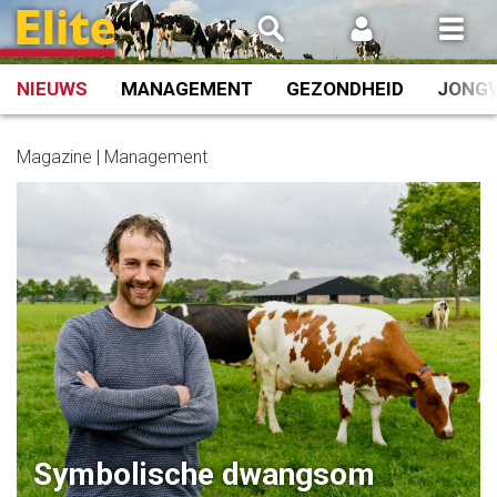
Spring
naar
inhoud
NIEUWS
MANAGEMENT
GEZONDHEID
JONG
Magazine | Management
Symbolische dwangsom