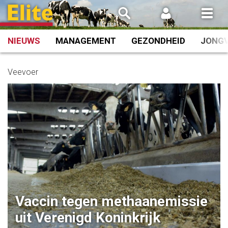
Spring
naar
inhoud
NIEUWS
MANAGEMENT
GEZONDHEID
JONG
Veevoer
Vaccin tegen methaanemissie
uit Verenigd Koninkrijk