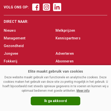
VOLG ONS OP:
DIRECT NAAR:
Nieuws
Melkprijzen
Management
Kennispartners
Gezondheid
Jongvee
Adverteren
Fokkerij
Abonneren
Veevoer
Over ons
Melken
Contact
Deze website maakt gebruik van functionele en analytische cookies. Deze
cookies maken het gebruik van deze site zo prettig mogelijk in het gebruik. U
Magazine
hoeft bijvoorbeeld niet steeds opnieuw gegevens in te voeren en kunnen wij u
optimaal bedienen met goede artikelen.
Meer info
Ik ga akkoord
VAKBLADELITE.NL
|
DISCLAIMER
|
PRIVACY
|
AGRIMEDIA