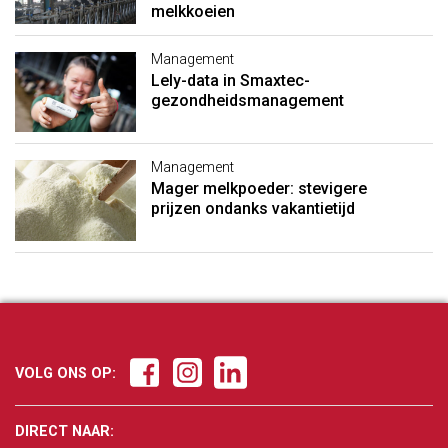
melkkoeien
Management
Lely-data in Smaxtec-
gezondheidsmanagement
Management
Mager melkpoeder: stevigere
prijzen ondanks vakantietijd
VOLG ONS OP:
DIRECT NAAR: