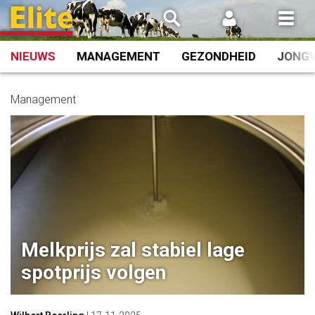
Spring
naar
inhoud
NIEUWS
MANAGEMENT
GEZONDHEID
JONG
Management
Melkprijs zal stabiel lage
spotprijs volgen