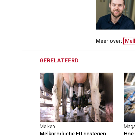
Meer over:
Mel
GERELATEERD
Melken
Maga
Melkproductie EU gestegen
Hoe 