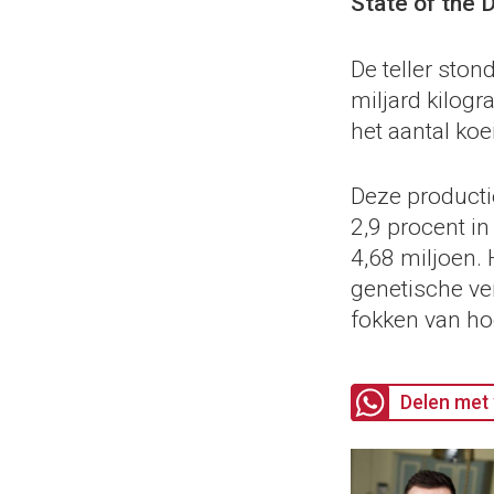
State of the D
De teller ston
miljard kilogr
het aantal koe
Deze producti
2,9 procent in
4,68 miljoen. 
genetische ve
fokken van ho
Delen met 