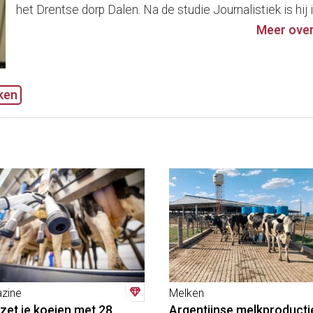
het Drentse dorp Dalen. Na de studie Journalistiek is hij i
Meer over
ken
zine
Melken
zet je koeien met 28
Argentijnse melkproducti