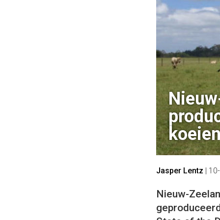
Nieuw
produ
koeie
Jasper Lentz
|
10
Nieuw-Zeelan
geproduceerd t