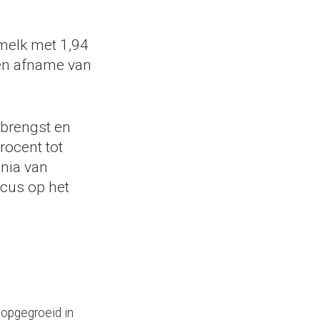
 melk met 1,94
een afname van
pbrengst en
rocent tot
nnia van
ocus op het
 opgegroeid in