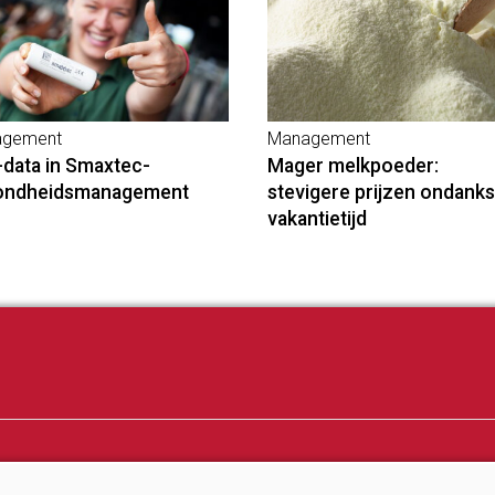
gement
Management
-data in Smaxtec-
Mager melkpoeder:
ondheidsmanagement
stevigere prijzen ondanks
vakantietijd
ij
Melkprijzen