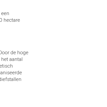
t een
0 hectare
 Door de hoge
het aantal
etisch
ganiseerde
iefstallen