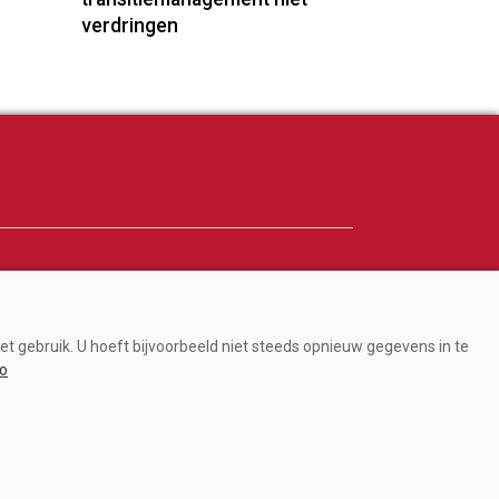
verdringen
Adverteren
Abonneren
et gebruik. U hoeft bijvoorbeeld niet steeds opnieuw gegevens in te
Over ons
fo
Contact