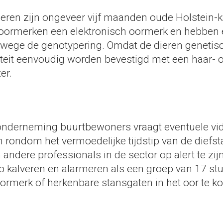
ieren zijn ongeveer vijf maanden oude Holstein-k
oormerken een elektronisch oormerk en hebben 
nwege de genotypering. Omdat de dieren genetisch
iteit eenvoudig worden bevestigd met een haar- o
er.
 onderneming buurtbewoners vraagt eventuele v
n rondom het vermoedelijke tijdstip van de diefsta
andere professionals in de sector op alert te zij
p kalveren en alarmeren als een groep van 17 st
oormerk of herkenbare stansgaten in het oor te k