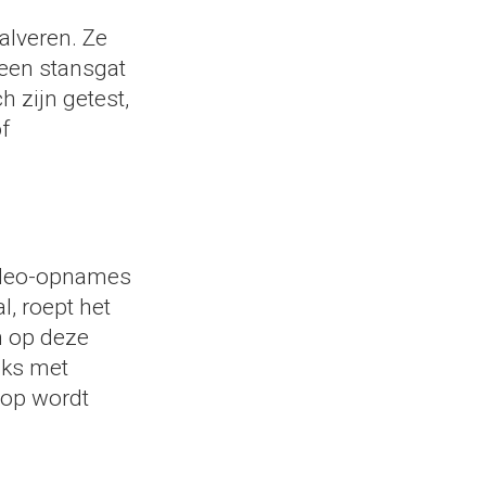
alveren. Ze
een stansgat
 zijn getest,
f
ideo-opnames
l, roept het
n op deze
uks met
oop wordt