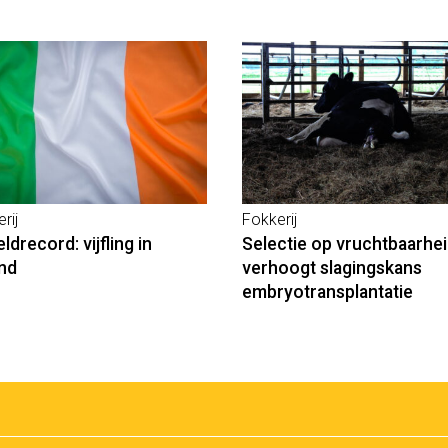
rij
Fokkerij
ldrecord: vijfling in
Selectie op vruchtbaarhe
and
verhoogt slagingskans
embryotransplantatie