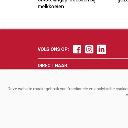
melkkoeien
VOLG ONS OP:
DIRECT NAAR:
Nieuws
Fokker
Management
Veevo
Deze website maakt gebruik van functionele en analytische cookies.
Gezondheid
Melke
v
Jongvee
Magaz