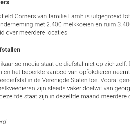
ners
kfield Corners van familie Lamb is uitgegroeid to
nderneming met 2.400 melkkoeien en ruim 3.40
id over meerdere locaties.
stallen
kaanse media staat de diefstal niet op zichzelf.
n en het beperkte aanbod van opfokdieren neemt 
eediefstal in de Verenigde Staten toe. Vooral gen
elkveedieren zijn steeds vaker doelwit van geor
n dezelfde staat zijn in dezelfde maand meerdere d
erd