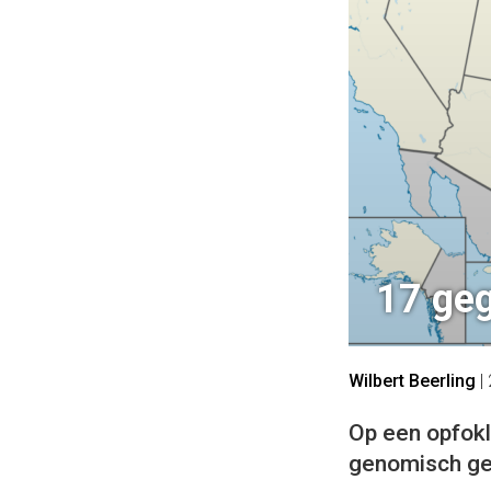
17 geg
Wilbert Beerling
|
Op een opfokl
genomisch ge