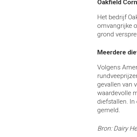
Oakfield Cor
Het bedrijf Oa
omvangrijke o
grond verspre
Meerdere dief
Volgens Ameri
rundveeprijze
gevallen van v
waardevolle m
diefstallen. I
gemeld.
Bron: Dairy H