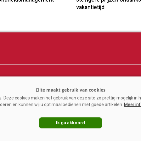
vakantietijd
ij
Melkprijzen
er
Kennispartners
 Deze cookies maken het gebruik van deze site zo prettig mogelijk in h
n
oeren en kunnen wij u optimaal bedienen met goede artikelen.
Meer in
ine
Ik ga akkoord
VAKBLADELITE.NL
|
DISCLAIMER
|
PRIVACY
|
AGRIMEDIA