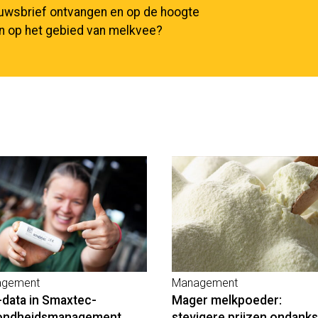
euwsbrief ontvangen en op de hoogte
en op het gebied van melkvee?
gement
Management
-data in Smaxtec-
Mager melkpoeder:
ondheidsmanagement
stevigere prijzen ondanks