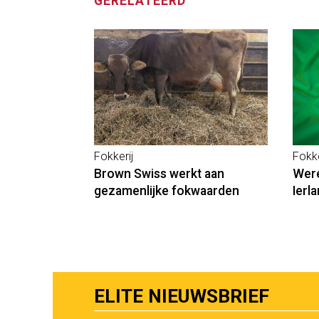
GERELATEERD
Fokkerij
Fokke
Brown Swiss werkt aan
Were
gezamenlijke fokwaarden
Ierl
ELITE NIEUWSBRIEF