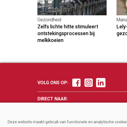
Gezondheid
Mana
Zelfs lichte hitte stimuleert
Lely
ontstekingsprocessen bij
gez
melkkoeien
VOLG ONS OP:
DIRECT NAAR:
Nieuws
Fokker
Management
Veevo
Deze website maakt gebruik van functionele en analytische cookies.
Gezondheid
Melke