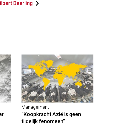
lbert Beerling
Management
ar
“Koopkracht Azië is geen
tijdelijk fenomeen”