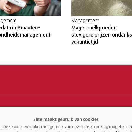
gement
Management
-data in Smaxtec-
Mager melkpoeder:
ondheidsmanagement
stevigere prijzen ondanks
vakantietijd
ij
Melkprijzen
er
Kennispartners
 Deze cookies maken het gebruik van deze site zo prettig mogelijk in h
n