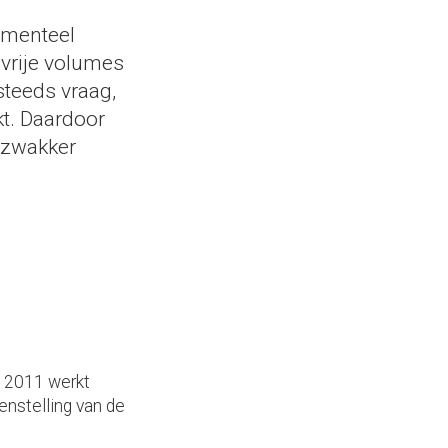
omenteel
 vrije volumes
steeds vraag,
kt. Daardoor
 zwakker
s 2011 werkt
enstelling van de