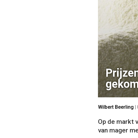
Prijze
geko
Wilbert Beerling
|
Op de markt v
van mager mel