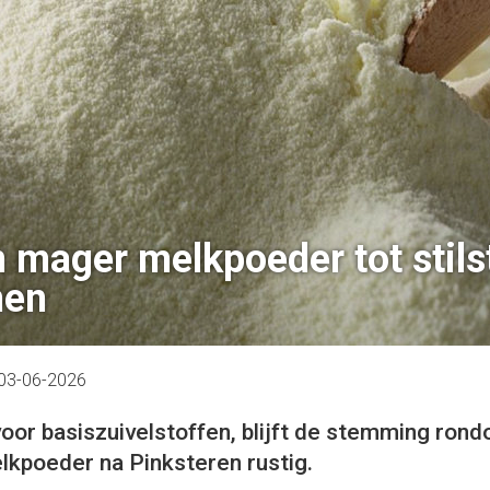
n mager melkpoeder tot stil
men
03-06-2026
oor basiszuivelstoffen, blijft de stemming rond
kpoeder na Pinksteren rustig.