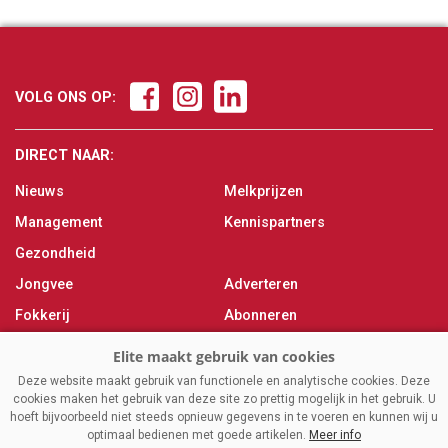
VOLG ONS OP:
DIRECT NAAR:
Nieuws
Melkprijzen
Management
Kennispartners
Gezondheid
Jongvee
Adverteren
Fokkerij
Abonneren
Veevoer
Over ons
Melken
Contact
Deze website maakt gebruik van functionele en analytische cookies. Deze
cookies maken het gebruik van deze site zo prettig mogelijk in het gebruik. U
Magazine
hoeft bijvoorbeeld niet steeds opnieuw gegevens in te voeren en kunnen wij u
optimaal bedienen met goede artikelen.
Meer info