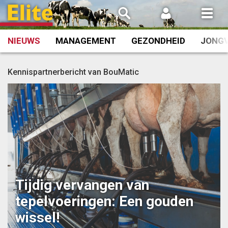
Spring
naar
inhoud
NIEUWS
MANAGEMENT
GEZONDHEID
JONG
Kennispartnerbericht van BouMatic
Tijdig vervangen van
tepelvoeringen: Een gouden
wissel!