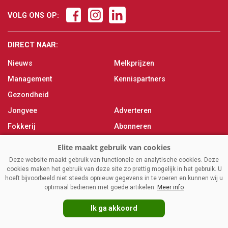
VOLG ONS OP:
DIRECT NAAR:
Nieuws
Melkprijzen
Management
Kennispartners
Gezondheid
Jongvee
Adverteren
Fokkerij
Abonneren
Veevoer
Over ons
Melken
Contact
Deze website maakt gebruik van functionele en analytische cookies. Deze
cookies maken het gebruik van deze site zo prettig mogelijk in het gebruik. U
Magazine
hoeft bijvoorbeeld niet steeds opnieuw gegevens in te voeren en kunnen wij u
optimaal bedienen met goede artikelen.
Meer info
Ik ga akkoord
VAKBLADELITE.NL
|
DISCLAIMER
|
PRIVACY
|
AGRIMEDIA