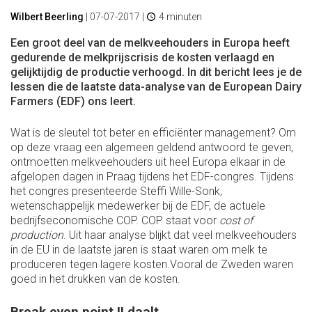
Wilbert Beerling
|
07-07-2017
|
4 minuten
Een groot deel van de melkveehouders in Europa heeft
gedurende de melkprijscrisis de kosten verlaagd en
gelijktijdig de productie verhoogd. In dit bericht lees je de
lessen die de laatste data-analyse van de European Dairy
Farmers (EDF) ons leert.
Wat is de sleutel tot beter en efficiënter management? Om
op deze vraag een algemeen geldend antwoord te geven,
ontmoetten melkveehouders uit heel Europa elkaar in de
afgelopen dagen in Praag tijdens het EDF-congres. Tijdens
het congres presenteerde Steffi Wille-Sonk,
wetenschappelijk medewerker bij de EDF, de actuele
bedrijfseconomische COP. COP staat voor
cost of
production
. Uit haar analyse blijkt dat veel melkveehouders
in de EU in de laatste jaren is staat waren om melk te
produceren tegen lagere kosten.Vooral de Zweden waren
goed in het drukken van de kosten.
Break even point II daalt