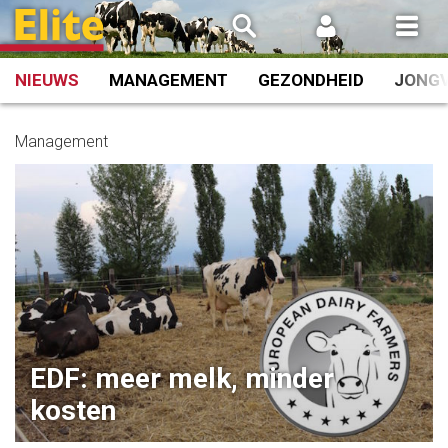
Spring
naar
inhoud
NIEUWS
MANAGEMENT
GEZONDHEID
JONG
Management
EDF: meer melk, minder
kosten