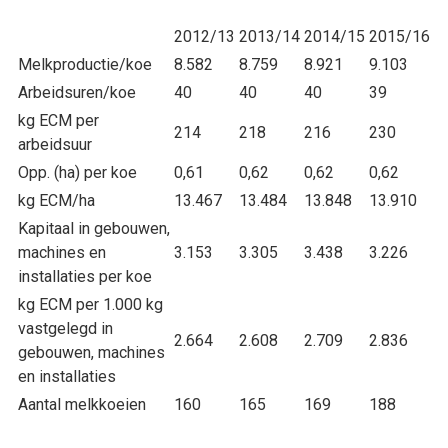
2012/13
2013/14
2014/15
2015/16
Melkproductie/koe
8.582
8.759
8.921
9.103
Arbeidsuren/koe
40
40
40
39
kg ECM per
214
218
216
230
arbeidsuur
Opp. (ha) per koe
0,61
0,62
0,62
0,62
kg ECM/ha
13.467
13.484
13.848
13.910
Kapitaal in gebouwen,
machines en
3.153
3.305
3.438
3.226
installaties per koe
kg ECM per 1.000 kg
vastgelegd in
2.664
2.608
2.709
2.836
gebouwen, machines
en installaties
Aantal melkkoeien
160
165
169
188