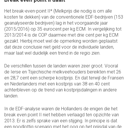
Het break-even-point II* (Melkprijs die nodig is om alle
kosten te dekken) van de conventionele EDF-bedrijven (153
geanalyseerde bedrijven) lag in het voorgaande jaar
(2015/2016) op 35 eurocent per kg ECM. In vergelijking tot
2013/2014 is de COP daarmee met drie cent per kg ECM
gezakt. Hierbij moet wel de opmerking worden geplaatst
dat deze conclusie niet geld voor de individuele landen,
maar laat wel duidelijk een trend in de regio zien.
De verschillen tussen de landen waren zeer groot. Vooral
de Ierse en Tsjechische melkveehouders bereikten met 26
en 28,7 cent een scherpe kostprijs. En dat terwijl de Fransen
en Nederlanders met een kostprijs van 38 en 40 cent
achterbleven op de trend van kostprijsdalingen in andere
landen.
In de EDF-analyse waren de Hollanders de enigen die het
break even point II niet hebben verlaagd ten opzichte van
2013. Er is zelfs sprake van een stijging. In principe is dat
een noodlottig scenario met het oog op het prijsdal van de