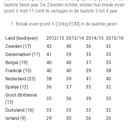
laatste twee jaar. De Zweden echter, wisten hun break even
point II met 11 cent te verlagen in de laatste 3 tot 4 jaar.
Break even point II (Ct/kg ECM) in de laatste jaren
Land (bedrijven)
2012/13
2013/14
2014/15
2015/16
Zweden (17)
43
40
36
32
Denemarken (11)
41
39
35
35
België (19)
40
40
37
35
Frankrijk (15)
40
40
39
38
Nederland (25)
38
39
41
40
Spanje (12)
36
37
35
32
Groot-Brittannië
35
36
39
35
(13)
Duitsland (16)
33
35
33
32
Ierland (9)
29
30
26
26