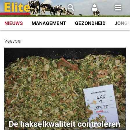
Spring
naar
inhoud
NIEUWS
MANAGEMENT
GEZONDHEID
JONG
Veevoer
De hakselkwaliteit controleren