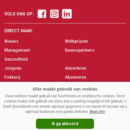
VOLG ONS OP:
DIRECT NAAR:
Nieuws
Melkprijzen
Management
Kennispartners
Gezondheid
Jongvee
Adverteren
Fokkerij
Abonneren
Veevoer
Over ons
Melken
Contact
Deze website maakt gebruik van functionele en analytische cookies. Deze
cookies maken het gebruik van deze site zo prettig mogelijk in het gebruik. U
Magazine
hoeft bijvoorbeeld niet steeds opnieuw gegevens in te voeren en kunnen wij u
optimaal bedienen met goede artikelen.
Meer info
Ik ga akkoord
VAKBLADELITE.NL
|
DISCLAIMER
|
PRIVACY
|
AGRIMEDIA