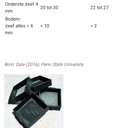
Onderste zeef 4
20 tot 30
22 tot 27
mm
Bodem-
zeef alles < 4
< 10
< 3
mm
Bron: Dale (2016); Penn State University