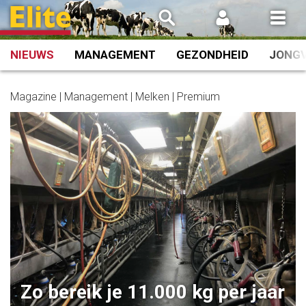
Spring
naar
inhoud
NIEUWS
MANAGEMENT
GEZONDHEID
JONG
Magazine | Management | Melken | Premium
Zo bereik je 11.000 kg per jaar