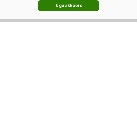
Ik ga akkoord
VOLG ONS OP:
DIRECT NAAR:
Nieuws
Melkprijzen
Management
Kennispartners
Gezondheid
Jongvee
Adverteren
Fokkerij
Abonneren
Veevoer
Over ons
Melken
Contact
Magazine