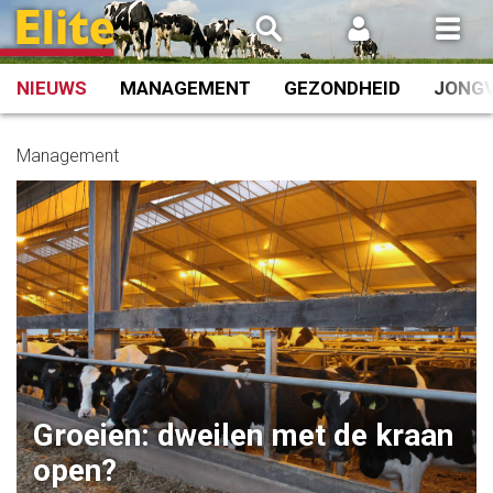
Spring
naar
inhoud
NIEUWS
MANAGEMENT
GEZONDHEID
JONG
Management
Groeien: dweilen met de kraan
open?