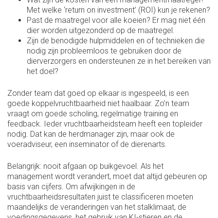
Met welke ‘return on investment’ (ROI) kun je rekenen?
Past de maatregel voor alle koeien? Er mag niet één
dier worden uitgezonderd op de maatregel.
Zijn de benodigde hulpmiddelen en of technieken die
nodig zijn probleemloos te gebruiken door de
dierverzorgers en ondersteunen ze in het bereiken van
het doel?
Zonder team dat goed op elkaar is ingespeeld, is een
goede koppelvruchtbaarheid niet haalbaar. Zo’n team
vraagt om goede scholing, regelmatige training en
feedback. Ieder vruchtbaarheidsteam heeft een topleider
nodig. Dat kan de herdmanager zijn, maar ook de
voeradviseur, een inseminator of de dierenarts.
Belangrijk: nooit afgaan op buikgevoel. Als het
management wordt verandert, moet dat altijd gebeuren op
basis van cijfers. Om afwijkingen in de
vruchtbaarheidsresultaten juist te classificeren moeten
maandelijks de veranderingen van het stalklimaat, de
voedingsgegevens, het gebruik van KI-stieren en de