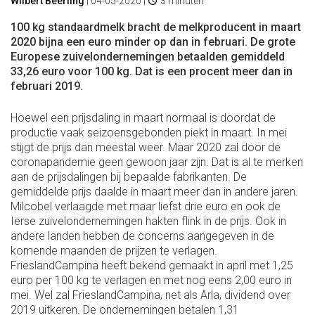
Wilbert Beerling
|
04-05-2020
|
3 minuten
100 kg standaardmelk bracht de melkproducent in maart
2020 bijna een euro minder op dan in februari. De grote
Europese zuivelondernemingen betaalden gemiddeld
33,26 euro voor 100 kg. Dat is een procent meer dan in
februari 2019.
Hoewel een prijsdaling in maart normaal is doordat de
productie vaak seizoensgebonden piekt in maart. In mei
stijgt de prijs dan meestal weer. Maar 2020 zal door de
coronapandemie geen gewoon jaar zijn. Dat is al te merken
aan de prijsdalingen bij bepaalde fabrikanten. De
gemiddelde prijs daalde in maart meer dan in andere jaren.
Milcobel verlaagde met maar liefst drie euro en ook de
Ierse zuivelondernemingen hakten flink in de prijs. Ook in
andere landen hebben de concerns aangegeven in de
komende maanden de prijzen te verlagen.
FrieslandCampina heeft bekend gemaakt in april met 1,25
euro per 100 kg te verlagen en met nog eens 2,00 euro in
mei. Wel zal FrieslandCampina, net als Arla, dividend over
2019 uitkeren. De ondernemingen betalen 1,31