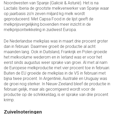
Noordwesten van Spanje (Galicië & Asturië). Het is na
Lactalis Iberia de grootste melkverwerker van Spanje waar
op jaarbasis zo’n zeven miljard kg melk wordt
geproduceerd. Met Capsa Food in de lijst geeft de
melkprijsvergelijking bovendien meer inzicht in de
melkprijsontwikkeling in zuidwest Europa.
De Nederlandse melkplas was in maart drie procent groter
dan in februari. Daarmee groeit de productie al acht
maanden lang. Ook in Duitsland, Frankrijk en Polen groeide
het melkvolume wederom en in Ierland was er voor het
eerst sinds augustus weer sprake van groei. Al met al nam
de Europese melkproductie met vier procent toe in februari.
Buiten de EU groeide de melkplas in de VS in februari met
bijna twee procent. In Argentinië, Australië en Uruguay was
de groei nog sterker. In Nieuw-Zeeland bleef de productie in
februari gelijk, maar als gecorrigeerd wordt voor de
productie op de schrikkeldag, is er sprake van drie procent
krimp.
Zuivelnoteringen