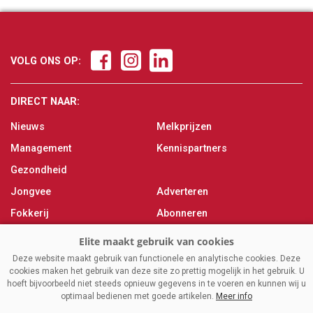
VOLG ONS OP:
DIRECT NAAR:
Nieuws
Melkprijzen
Management
Kennispartners
Gezondheid
Jongvee
Adverteren
Fokkerij
Abonneren
Veevoer
Over ons
Melken
Contact
Deze website maakt gebruik van functionele en analytische cookies. Deze
cookies maken het gebruik van deze site zo prettig mogelijk in het gebruik. U
Magazine
hoeft bijvoorbeeld niet steeds opnieuw gegevens in te voeren en kunnen wij u
optimaal bedienen met goede artikelen.
Meer info