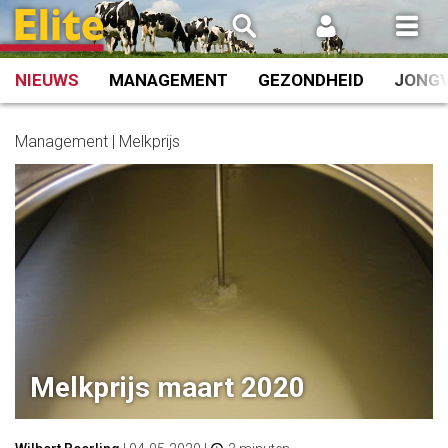
Spring
naar
inhoud
NIEUWS
MANAGEMENT
GEZONDHEID
JONG
Management | Melkprijs
Melkprijs maart 2020