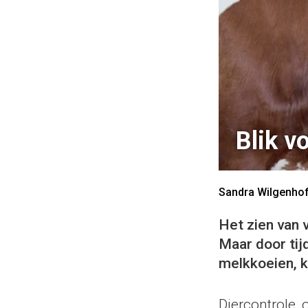
Blik v
Sandra Wilgenho
Het zien van v
Maar door tijd
melkkoeien, k
Diercontrole, 