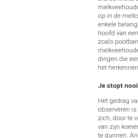
melkveehouder
op in de melk
enkele belangr
hoofd van een
zoals pootban
melkveehouder 
dingen die ee
het herkennen
Je stopt nooi
Het gedrag va
observeren is
zich, door te
van zijn koeie
te gunnen. An