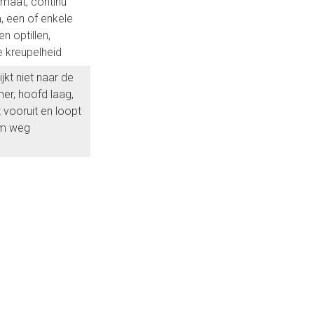
maat, continu
, een of enkele
n optillen,
ke kreupelheid
kijkt niet naar de
r, hoofd laag,
t vooruit en loopt
m weg