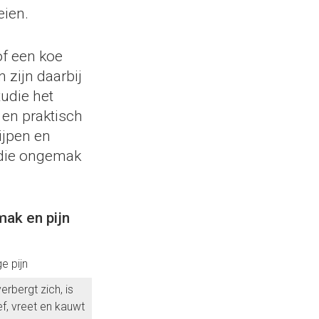
eien.
of een koe
 zijn daarbij
tudie het
 en praktisch
ijpen en
, die ongemak
ak en pijn
ge pijn
erbergt zich, is
ef, vreet en kauwt