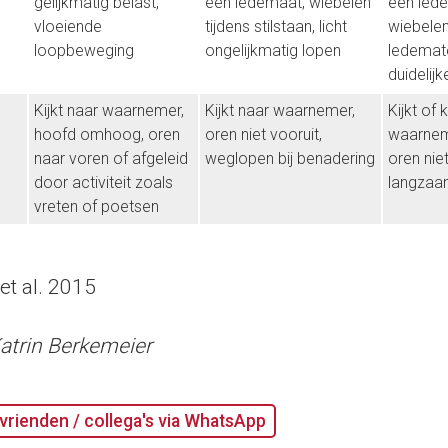
gelijkmatig belast,
een ledemaat, wiebelen
een lede
vloeiende
tijdens stilstaan, licht
wiebelen
loopbeweging
ongelijkmatig lopen
ledemate
duidelij
Kijkt naar waarnemer,
Kijkt naar waarnemer,
Kijkt of 
hoofd omhoog, oren
oren niet vooruit,
waarneme
naar voren of afgeleid
weglopen bij benadering
oren nie
door activiteit zoals
langzaa
vreten of poetsen
et al. 2015
Katrin Berkemeier
vrienden / collega's via WhatsApp