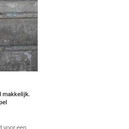
d makkelijk.
pel
id voor een