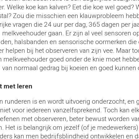
. Welke koe kan kalven? Eet die koe wel goed? W
stal? Zou die misschien een klauwprobleem hebbe
ijke vragen die 24 uur per dag, 365 dagen per ja
 melkveehouder gaan. Er zijn al veel sensoren o
den, halsbanden en sensorische oormerken die
helpen bij het observeren van zijn vee. Maar toc
n melkveehouder goed onder de knie moet hebbe
 van normaal gedrag bij koeien en goed kunnen 
t met leren
n runderen is en wordt uitvoerig onderzocht, en
 niet voor iedereen vanzelfsprekend. Toch kan e
 oefenen met observeren, beter bewust worden va
n. Het is belangrijk om jezelf (of je medewerkers) 
ders kan men bedrijfsblindheid ontwikkelen en 