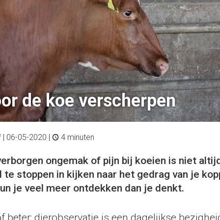
oor de koe verscherpen
f
|
06-05-2020
|
4 minuten
erborgen ongemak of pijn bij koeien is niet altij
 te stoppen in kijken naar het gedrag van je kop
un je veel meer ontdekken dan je denkt.
of beter: dierobservatie is een dagelijkse bezighe