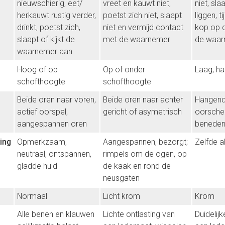
nieuwschierig, eet/
vreet en kauwt niet,
niet, sla
herkauwt rustig verder,
poetst zich niet, slaapt
liggen, t
drinkt, poetst zich,
niet en vermijd contact
kop op d
slaapt of kijkt de
met de waarnemer
de waar
waarnemer aan.
Hoog of op
Op of onder
Laag, h
schofthoogte
schofthoogte
Beide oren naar voren,
Beide oren naar achter
Hangend,
actief oorspel,
gericht of asymetrisch
oorschel
aangespannen oren
beneden 
ing
Opmerkzaam,
Aangespannen, bezorgt;
Zelfde a
neutraal, ontspannen,
rimpels om de ogen, op
gladde huid
de kaak en rond de
neusgaten
Normaal
Licht krom
Krom
Alle benen en klauwen
Lichte ontlasting van
Duidelijk