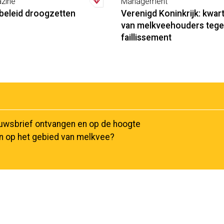
zine
Management
beleid droogzetten
Verenigd Koninkrijk: kwar
van melkveehouders teg
faillissement
euwsbrief ontvangen en op de hoogte
en op het gebied van melkvee?