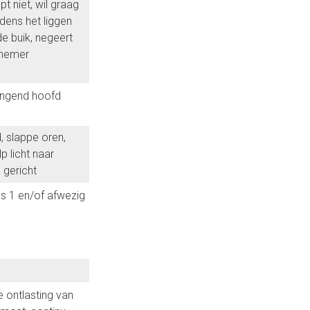
apt niet, wil graag
ijdens het liggen
e buik, negeert
nemer
angend hoofd
 slappe oren,
p licht naar
gericht
ls 1 en/of afwezig
e ontlasting van