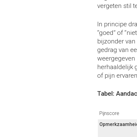
vergeten stil 
In principe dr
“goed” of “nie
bijzonder van 
gedrag van een
weergegeven i
herhaaldelijk
of pijn ervaren
Tabel: Aandac
Pijnscore
Opmerkzaamhei