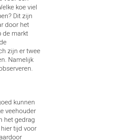
elke koe viel
n? Dit zijn
ar door het
p de markt
 de
h zijn er twee
n. Namelijk
observeren.
 goed kunnen
lke veehouder
n het gedrag
hier tijd voor
daardoor