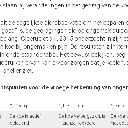
te staan bij veranderingen in het gedrag van de ko
aait de dagelijkse dierobservatie om het bepalen 
t goed” is, de gedragingen die op ongemak duiden
belang. Gleerup et all., 2015 onderzocht in zijn s
 koe bij ongemak en pijn. De resultaten zijn kort
n onderstaande tabel. Het bewust bekijken, begr
 gebruiken ervan kan ervoor zorgen dat je koeien
, sneller ziet.
htspunten voor de vroege herkenning van ongem
0, Geen pijn
1, Lichte pijn
2, Ernsti
d
De koe is actief,
De koe verbergt zich, is
De koe v
oplettend,
in zichzelf gekeerd,
niet acti