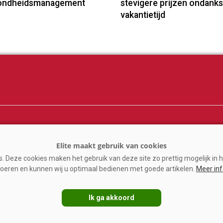
ondheidsmanagement
stevigere prijzen ondanks
vakantietijd
ij
Melkprijzen
er
Kennispartners
 Deze cookies maken het gebruik van deze site zo prettig mogelijk in h
n
oeren en kunnen wij u optimaal bedienen met goede artikelen.
Meer in
ine
Ik ga akkoord
VAKBLADELITE.NL
|
DISCLAIMER
|
PRIVACY
|
AGRIMEDIA