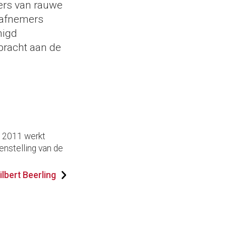
mers van rauwe
e afnemers
nigd
ebracht aan de
s 2011 werkt
enstelling van de
lbert Beerling