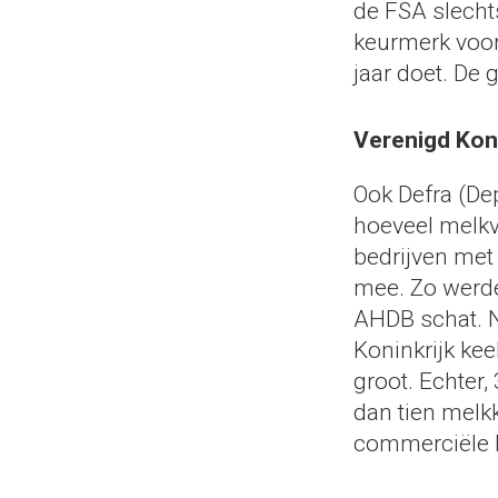
de FSA slechts
keurmerk voor 
jaar doet. De 
Verenigd Koni
Ook Defra (De
hoeveel melkve
bedrijven met
mee. Zo werde
AHDB schat. N
Koninkrijk kee
groot. Echter,
dan tien melk
commerciële b