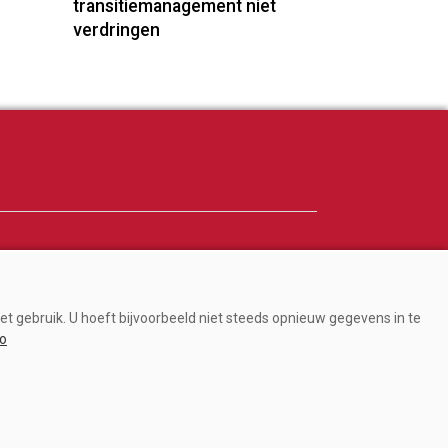
transitiemanagement niet
verdringen
Adverteren
Abonneren
et gebruik. U hoeft bijvoorbeeld niet steeds opnieuw gegevens in te
Over ons
fo
Contact