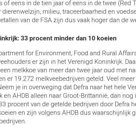
 of eens in de tien jaar of eens in de twee (Red T
dierenwelzijn, milieu, traceerbaarheid en voedse
getallen van de FSA zijn dus vaak hoger dan de we
nkrijk: 33 procent minder dan 10 koeien
partment for Environment, Food and Rural Affair
ehouders er zijn in het Verenigd Koninkrijk. Daar
 een melkkoe van meer dan twee jaar oud met n
n er 19.272 melkveebedrijven geteld. Veel meer 
eem je in overweging dat Defra naar het hele Ve
k en AHDB alleen naar Groot-Brittannië, dan nog i
 33 procent van de getelde bedrijven door Defra 
koeien en zijn volgens AHDB dus waarschijnlijk 
edrijven.