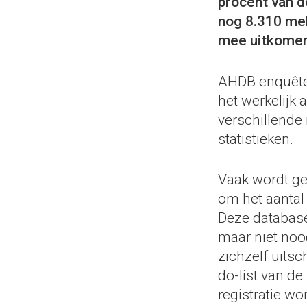
procent van d
nog 8.310 mel
mee uitkomen o
AHDB enquêteer
het werkelijk 
verschillende
statistieken.
Vaak wordt ge
om het aantal
Deze database
maar niet noo
zichzelf uitsch
do-list van d
registratie wo