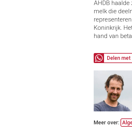
AHDB haalde z
melk die deel
representeren
Koninkrijk. He
hand van beta
Delen met 
Meer over:
Alg