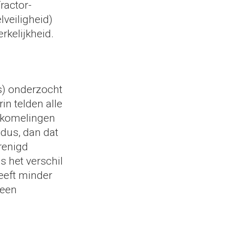
ractor-
lveiligheid)
rkelijkheid.
s) onderzocht
in telden alle
akomelingen
dus, dan dat
renigd
s het verschil
heeft minder
geen