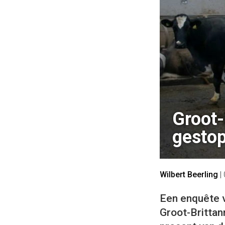
Groot-
gestop
Wilbert Beerling
|
Een enquête v
Groot-Brittan