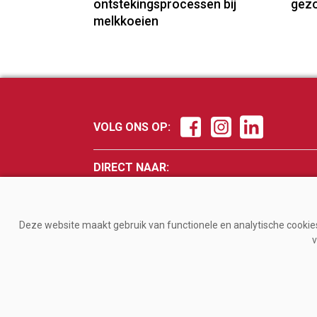
ontstekingsprocessen bij
gez
melkkoeien
VOLG ONS OP:
DIRECT NAAR:
Nieuws
Fokker
Management
Veevo
Deze website maakt gebruik van functionele en analytische cookies.
Gezondheid
Melke
v
Jongvee
Magaz