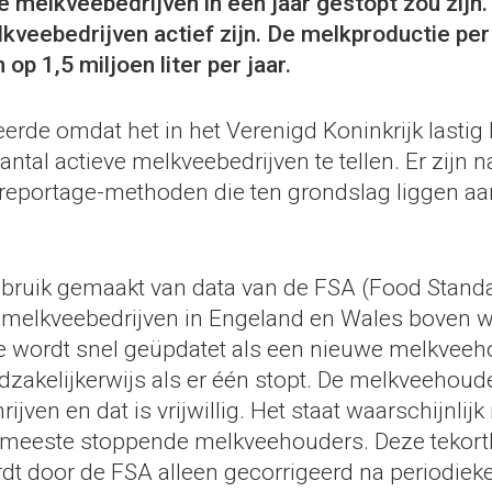
e melkveebedrijven in een jaar gestopt zou zijn
kveebedrijven actief zijn. De melkproductie per 
p 1,5 miljoen liter per jaar.
de omdat het in het Verenigd Koninkrijk lastig bl
aantal actieve melkveebedrijven te tellen. Er zijn n
 reportage-methoden die ten grondslag liggen aa
bruik gemaakt van data van de FSA (Food Stand
 melkveebedrijven in Engeland en Wales boven wat
 wordt snel geüpdatet als een nieuwe melkveeho
dzakelijkerwijs als er één stopt. De melkveehoud
rijven en dat is vrijwillig. Het staat waarschijnlijk
e meeste stoppende melkveehouders. Deze tekort
rdt door de FSA alleen gecorrigeerd na periodieke