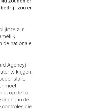
. Nu zouden er
bedrijf zou er
ijkt te zijn
amelijk
n de nationale
ard Agency)
er te krijgen.
uder start,
er moet
 niet op de to-
koming in de
 controles die