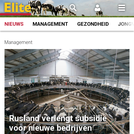
Spring
naar
inhoud
NIEUWS
MANAGEMENT
GEZONDHEID
JONG
Management
Rusland verlengt subsidie
voor nieuwe bedrijven