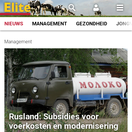
Spring
naar
inhoud
NIEUWS
MANAGEMENT
GEZONDHEID
JONG
Management
Rusland: Subsidies voor
voerkosten en modernisering