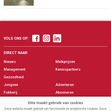
VOLG ONS OP:
DIRECT NAAR:
Nieuws
Melkprijzen
Management
Kennispartners
Gezondheid
Jongvee
Adverteren
Fokkerij
Abonneren
Veevoer
Over ons
Melken
Contact
Deze website maakt gebruik van functionele en analytische cookies. Deze