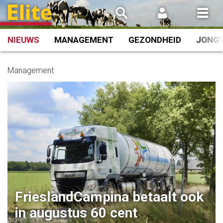
Spring
naar
inhoud
NIEUWS
MANAGEMENT
GEZONDHEID
JONG
Management
FrieslandCampina betaalt ook
in augustus 60 cent