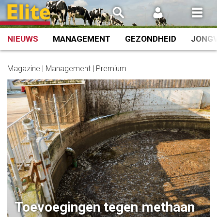
Spring
naar
inhoud
NIEUWS
MANAGEMENT
GEZONDHEID
JONG
Magazine | Management | Premium
Toevoegingen tegen methaan