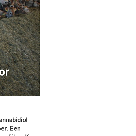
or
annabidiol
oer. Een