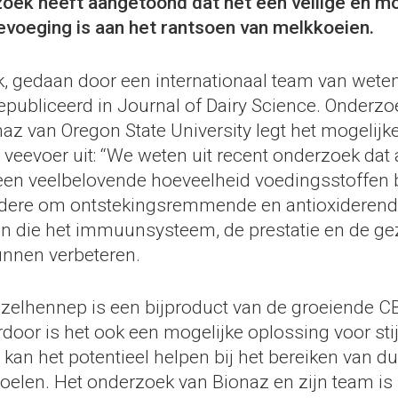
oek heeft aangetoond dat het een veilige en mo
evoeging is aan het rantsoen van melkkoeien.
, gedaan door een internationaal team van wete
epubliceerd in Journal of Dairy Science. Onderzo
z van Oregon State University legt het mogelijk
 veevoer uit: “We weten uit recent onderzoek dat
en veelbelovende hoeveelheid voedingsstoffen b
ndere om ontstekingsremmende en antioxideren
 die het immuunsysteem, de prestatie en de g
nnen verbeteren.
zelhennep is een bijproduct van de groeiende CB
rdoor is het ook een mogelijke oplossing voor st
 kan het potentieel helpen bij het bereiken van 
doelen. Het onderzoek van Bionaz en zijn team is 