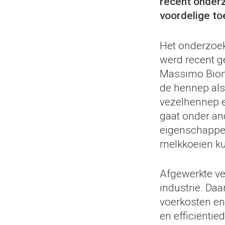
recent onderz
voordelige to
Het onderzoek
werd recent g
Massimo Biona
de hennep als
vezelhennep e
gaat onder a
eigenschappen
melkkoeien ku
Afgewerkte ve
industrie. Daa
voerkosten en
en efficiëntie