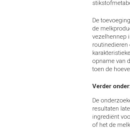
stikstofmetab
De toevoeging
de melkproduc
vezelhennep i
routinedieren
karakteristie
opname van dr
toen de hoeve
Verder onde
De onderzoeke
resultaten lat
ingrediënt vo
of het de mel