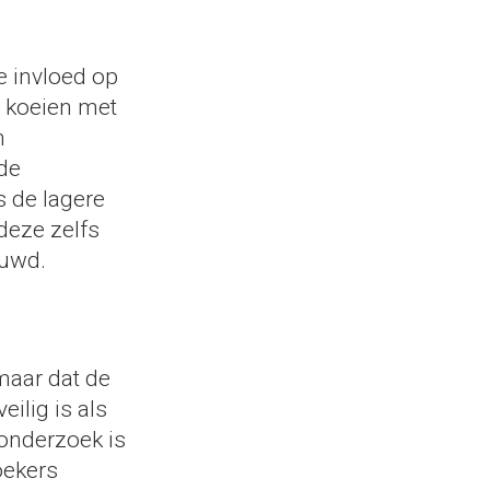
 invloed op
e koeien met
n
de
s de lagere
deze zelfs
ouwd.
maar dat de
ilig is als
gonderzoek is
oekers