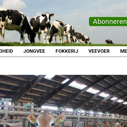
Abonnere
DHEID
JONGVEE
FOKKERIJ
VEEVOER
ME