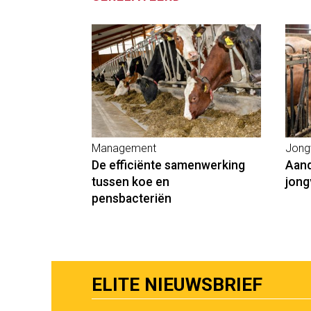
Management
Jong
De efficiënte samenwerking
Aand
tussen koe en
jong
pensbacteriën
ELITE NIEUWSBRIEF