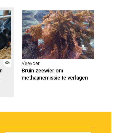
Veevoer
an
Bruin zeewier om
n
methaanemissie te verlagen