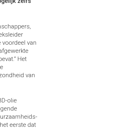
gelijk zelfs
nschappers,
eksleider
e voordeel van
 afgewerkte
evat.” Het
de
ezondheid van
D-olie
ijgende
duurzaamheids-
het eerste dat