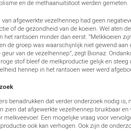
olisme en de methaanuitstoot werden gemeten.
 van afgewerkte vezelhennep had geen negatieve
tie of de gezondheid van de koeien. Wel aten d
n het rantsoen minder dan eerst. “Melkkoeien zij
 en de groep was waarschijnlijk niet gewend aan 
ke geur van de vezelhennep”, zegt Bionaz. Ondank
oge stof bleef de melkproductie gelijk en steeg 
elheid hennep in het rantsoen weer werd afgeb
rzoek
rs benadrukken dat verder onderzoek nodig is, 
en zien dat afgewerkte vezelhennep bruikbaar en ve
or melkveevoer. Een mogelijke vraag voor vervol
kproductie ook kan verhogen. Ook zijn de onderz