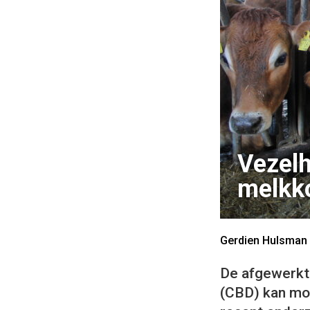
Vezelh
melkk
Gerdien Hulsman
De afgewerkte
(CBD) kan mog