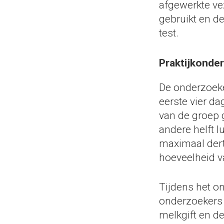
afgewerkte v
gebruikt en d
test.
Praktijkonde
De onderzoeke
eerste vier da
van de groep 
andere helft 
maximaal derti
hoeveelheid v
Tijdens het o
onderzoekers 
melkgift en d