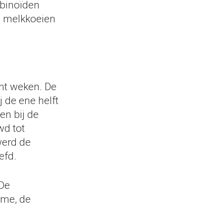
binoïden
n melkkoeien
ht weken. De
 de ene helft
en bij de
wd tot
werd de
efd.
De
ame, de