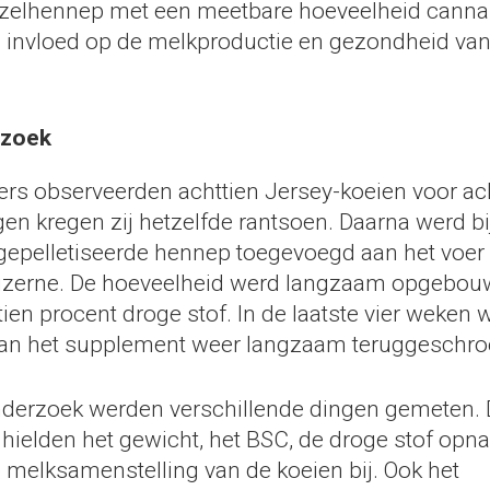
ezelhennep met een meetbare hoeveelheid canna
e invloed op de melkproductie en gezondheid va
rzoek
rs observeerden achttien Jersey-koeien voor ac
gen kregen zij hetzelfde rantsoen. Daarna werd bij
gepelletiseerde hennep toegevoegd aan het voer 
luzerne. De hoeveelheid werd langzaam opgebou
en procent droge stof. In de laatste vier weken 
an het supplement weer langzaam teruggeschro
nderzoek werden verschillende dingen gemeten. 
hielden het gewicht, het BSC, de droge stof opn
e melksamenstelling van de koeien bij. Ook het