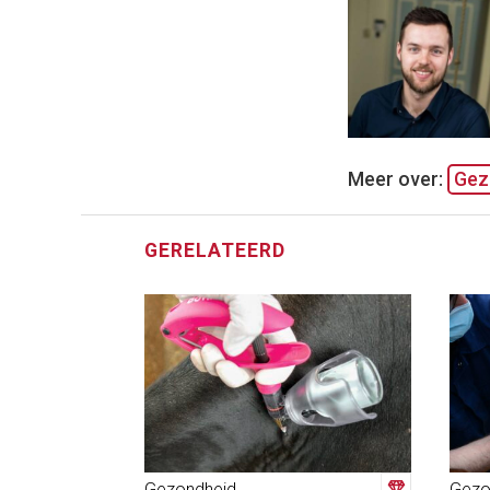
Meer over:
Gez
GERELATEERD
Gezondheid
Gezo