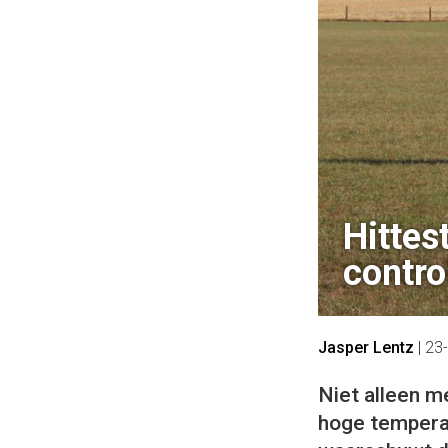
Hittes
contro
Jasper Lentz
|
23
Niet alleen 
hoge temperat