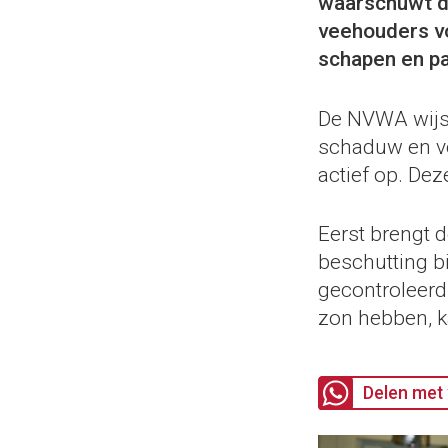
waarschuwt d
veehouders vo
schapen en p
De NVWA wijst
schaduw en ve
actief op. Dez
Eerst brengt 
beschutting b
gecontroleerd
zon hebben, k
Delen met 