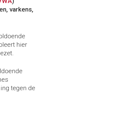
VWA
)
en, varkens,
voldoende
leert hier
ezet.
oldoende
nes
ming tegen de