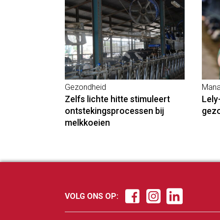
Gezondheid
Mana
Zelfs lichte hitte stimuleert
Lely
ontstekingsprocessen bij
gez
melkkoeien
VOLG ONS OP: