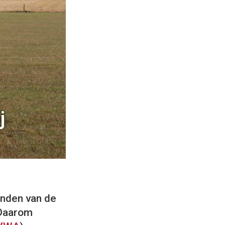
j
nden van de
 Daarom