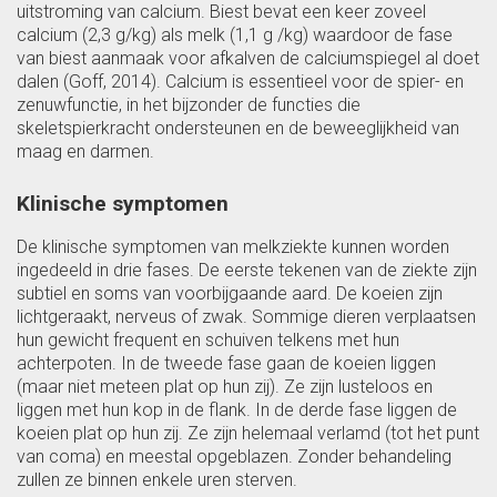
uitstroming van calcium. Biest bevat een keer zoveel
calcium (2,3 g/kg) als melk (1,1 g /kg) waardoor de fase
van biest aanmaak voor afkalven de calciumspiegel al doet
dalen (Goff, 2014). Calcium is essentieel voor de spier- en
zenuwfunctie, in het bijzonder de functies die
skeletspierkracht ondersteunen en de beweeglijkheid van
maag en darmen.
Klinische symptomen
De klinische symptomen van melkziekte kunnen worden
ingedeeld in drie fases. De eerste tekenen van de ziekte zijn
subtiel en soms van voorbijgaande aard. De koeien zijn
lichtgeraakt, nerveus of zwak. Sommige dieren verplaatsen
hun gewicht frequent en schuiven telkens met hun
achterpoten. In de tweede fase gaan de koeien liggen
(maar niet meteen plat op hun zij). Ze zijn lusteloos en
liggen met hun kop in de flank. In de derde fase liggen de
koeien plat op hun zij. Ze zijn helemaal verlamd (tot het punt
van coma) en meestal opgeblazen. Zonder behandeling
zullen ze binnen enkele uren sterven.