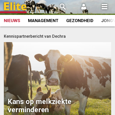
Spring
naar
inhoud
NIEUWS
MANAGEMENT
GEZONDHEID
JONG
Kennispartnerbericht van Dechra
Kans op melkziekte
verminderen