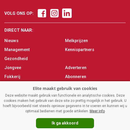
VOLG ONS OP:
DIRECT NAAR:
Nieuws
Melkprijzen
Management
Kennispartners
Gezondheid
Jongvee
Adverteren
Fokkerij
Abonneren
Veevoer
Over ons
Melken
Contact
Deze website maakt gebruik van functionele en analytische cookies. Deze
cookies maken het gebruik van deze site zo prettig mogelijk in het gebruik. U
Magazine
hoeft bijvoorbeeld niet steeds opnieuw gegevens in te voeren en kunnen wij u
optimaal bedienen met goede artikelen.
Meer info
Ik ga akkoord
VAKBLADELITE.NL
|
DISCLAIMER
|
PRIVACY
|
AGRIMEDIA