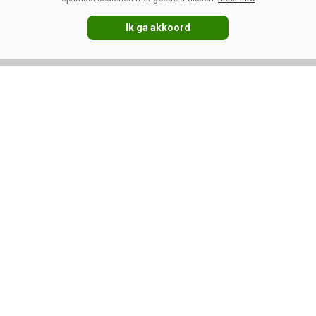
Ik ga akkoord
VOLG ONS OP:
DIRECT NAAR:
Nieuws
Melkprijzen
Management
Kennispartners
Gezondheid
Jongvee
Adverteren
Fokkerij
Abonneren
Veevoer
Over ons
Melken
Contact
Magazine