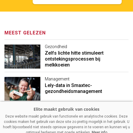
MEEST GELEZEN
Gezondheid
Zelfs lichte hitte stimuleert
ontstekingsprocessen bij
melkkoeien
Management
Lely-data in Smaxtec-
gezondheidsmanagement
Management
Deze website maakt gebruik van functionele en analytische cookies. Deze
Mager melkpoeder: stevigere
cookies maken het gebruik van deze site zo prettig mogelijk in het gebruik. U
prijzen ondanks vakantietijd
hoeft bijvoorbeeld niet steeds opnieuw gegevens in te voeren en kunnen wij u
optimaal bedienen met goede artikelen.
Meer info