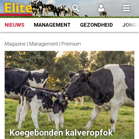
Spring
naar
inhoud
NIEUWS
MANAGEMENT
GEZONDHEID
JONG
Magazine | Management | Premium
Koegebonden kalveropfok