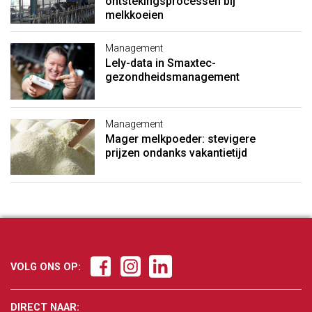
ontstekingsprocessen bij
melkkoeien
Management
Lely-data in Smaxtec-
gezondheidsmanagement
Management
Mager melkpoeder: stevigere
prijzen ondanks vakantietijd
VOLG ONS OP:
DIRECT NAAR: