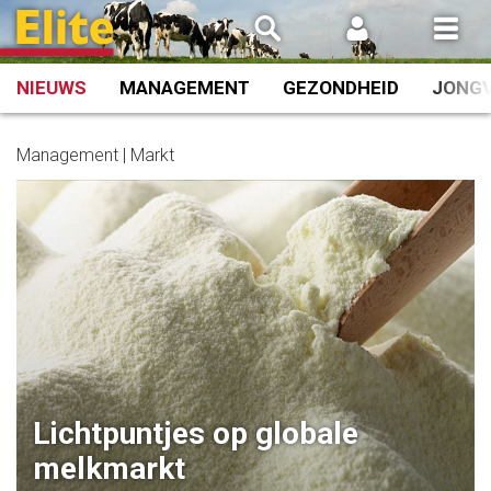
Spring
naar
inhoud
NIEUWS
MANAGEMENT
GEZONDHEID
JONG
Management | Markt
Lichtpuntjes op globale
melkmarkt