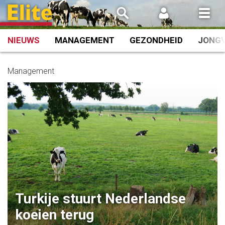
Spring
naar
inhoud
NIEUWS
MANAGEMENT
GEZONDHEID
JONG
Management
Turkije stuurt Nederlandse
koeien terug