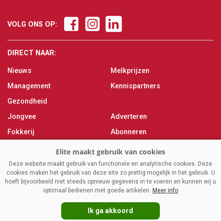
VOLG ONS OP:
DIRECT NAAR:
Nieuws
Melkprijzen
Management
Kennispartners
Gezondheid
Jongvee
Adverteren
Fokkerij
Abonneren
Veevoer
Over ons
Melken
Contact
Deze website maakt gebruik van functionele en analytische cookies. Deze
cookies maken het gebruik van deze site zo prettig mogelijk in het gebruik. U
Magazine
hoeft bijvoorbeeld niet steeds opnieuw gegevens in te voeren en kunnen wij u
optimaal bedienen met goede artikelen.
Meer info
Ik ga akkoord
VAKBLADELITE.NL
|
DISCLAIMER
|
PRIVACY
|
AGRIMEDIA